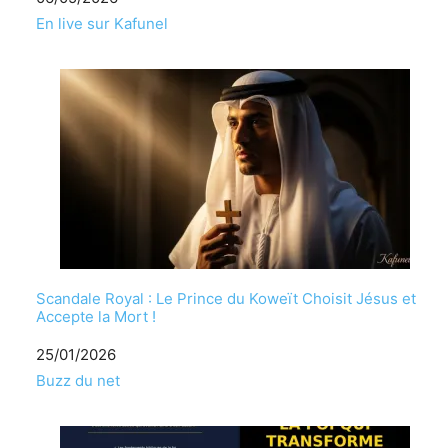
Par rapport à
En live sur Kafunel
Scandale Royal : Le Prince du Koweït Choisit Jésus et
Accepte la Mort !
Date
25/01/2026
Par rapport à
Buzz du net