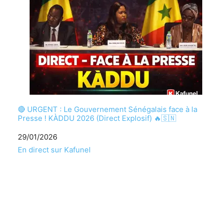
🔴 URGENT : Le Gouvernement Sénégalais face à la
Presse ! KÀDDU 2026 (Direct Explosif) 🔥🇸🇳
Date
29/01/2026
Par rapport à
En direct sur Kafunel