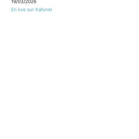
Date
19/03/2026
Par rapport à
En live sur Kafunel