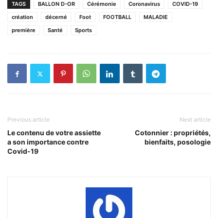
TAGS
BALLON D-OR
Cérémonie
Coronavirus
COVID-19
création
décerné
Foot
FOOTBALL
MALADIE
première
Santé
Sports
Previous article
Next article
Le contenu de votre assiette
Cotonnier : propriétés,
a son importance contre
bienfaits, posologie
Covid-19