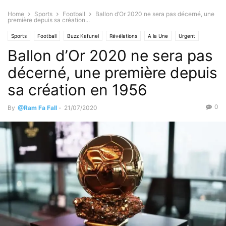
Home
Sports
Football
Ballon d’Or 2020 ne sera pas décerné, une
première depuis sa création...
Sports
Football
Buzz Kafunel
Révélations
A la Une
Urgent
Ballon d’Or 2020 ne sera pas
décerné, une première depuis
sa création en 1956
0
By
@Ram Fa Fall
-
21/07/2020