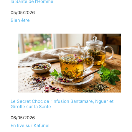
la Sante de l’Homme
Date
05/05/2026
Par rapport à
Bien être
Le Secret Choc de l’Infusion Bantamare, Nguer et
Girofle sur la Sante
Date
06/05/2026
Par rapport à
En live sur Kafunel