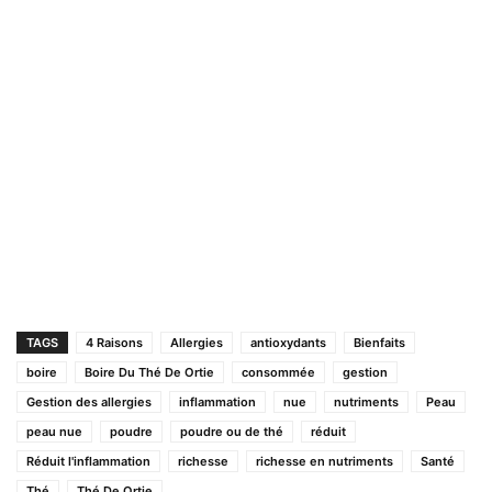
TAGS
4 Raisons
Allergies
antioxydants
Bienfaits
boire
Boire Du Thé De Ortie
consommée
gestion
Gestion des allergies
inflammation
nue
nutriments
Peau
peau nue
poudre
poudre ou de thé
réduit
Réduit l'inflammation
richesse
richesse en nutriments
Santé
Thé
Thé De Ortie