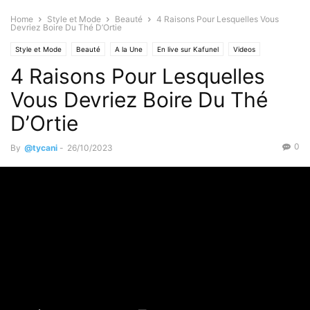
Home
Style et Mode
Beauté
4 Raisons Pour Lesquelles Vous
Devriez Boire Du Thé D’Ortie
Style et Mode
Beauté
A la Une
En live sur Kafunel
Videos
4 Raisons Pour Lesquelles
Films actu
Actualités
Santé & Forme
Faits Divers
Trucs et astuces
Vous Devriez Boire Du Thé
D’Ortie
0
By
@tycani
-
26/10/2023