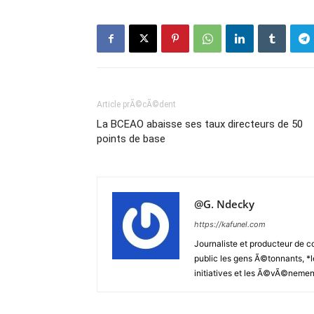
Article prÃ©cÃ©dent
La BCEAO abaisse ses taux directeurs de 50
points de base
@G. Ndecky
https://kafunel.com
Journaliste et producteur de co
public les gens Ã©tonnants, *le
initiatives et les Ã©vÃ©nemen