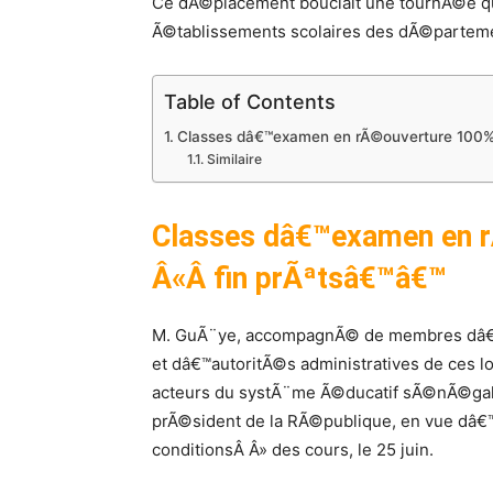
Ce dÃ©placement bouclait une tournÃ©e qu
Ã©tablissements scolaires des dÃ©parteme
Table of Contents
Classes dâ€™examen en rÃ©ouverture 100% 
Similaire
Classes dâ€™examen en r
Â«Â fin prÃªtsâ€™â€™
M. GuÃ¨ye, accompagnÃ© de membres dâ€™
et dâ€™autoritÃ©s administratives de ces l
acteurs du systÃ¨me Ã©ducatif sÃ©nÃ©gal
prÃ©sident de la RÃ©publique, en vue dâ€™
conditionsÂ Â» des cours, le 25 juin.