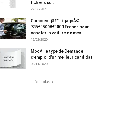
fichiers sur...
27/08/2021
Comment jâ€™ai gagnÃ©
73â€¯500â€¯000 Francs pour
acheter la voiture de mes...
13/02/2020
ModÃ¨le type de Demande
d’emploi d’un meilleur candidat
03/11/2020
Voir plus