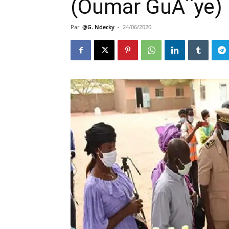
(Oumar GuÃ¨ye)
Par
@G. Ndecky
-
24/06/2020