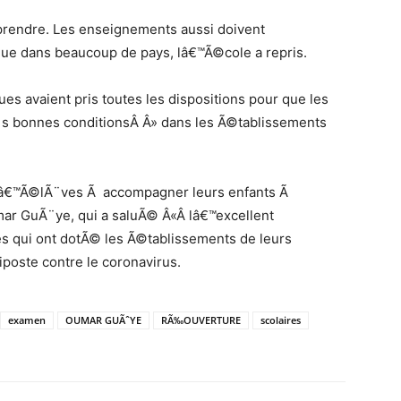
prendre. Les enseignements aussi doivent
 que dans beaucoup de pays, lâ€™Ã©cole a repris.
s avaient pris toutes les dispositions pour que les
Ã¨s bonnes conditionsÂ Â» dans les Ã©tablissements
 dâ€™Ã©lÃ¨ves Ã accompagner leurs enfants Ã
ar GuÃ¨ye, qui a saluÃ© Â«Â lâ€™excellent
les qui ont dotÃ© les Ã©tablissements de leurs
poste contre le coronavirus.
examen
OUMAR GUÃˆYE
RÃ‰OUVERTURE
scolaires