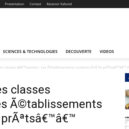
Presentation
Contact
Recevoir Kafunel
SCIENCES & TECHNOLOGIES
DECOUVERTE
VIDEOS
s classes dâ€™examen : Les Ã©tablissements scolaires Â«Â fin prÃªtsâ€™â€™
s classes
es Ã©tablissements
n prÃªtsâ€™â€™