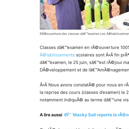
RÃ©ouverture des classes dâ€™examen Les Ã©tablissements
Classes dâ€™examen en rÃ©ouverture 100% 
Ã©tablissements
scolaires sont Â«Â fin prÃ
dâ€™examen, le 25 juin, sâ€™est rÃ©joui mard
DÃ©veloppement et de lâ€™AmÃ©nagement 
Â«Â Nous avons constatÃ© pour nous en rÃ©jo
la reprise des cours (classes d’examen) le 2
notamment indiquÃ© au terme dâ€™une visi
A lire aussi
ðŸ”´Macky Sall reporte la rÃ