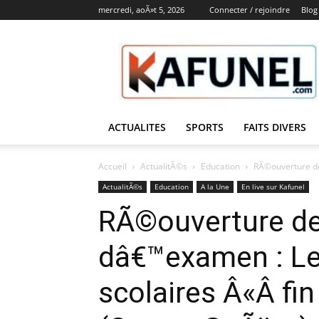
mercredi, aoÃ»t 5, 2026
Connecter / rejoindre
Blog
Kafunel
ACTUALITES
SPORTS
FAITS DIVERS
Accueil
ActualitÃ©s
Education
RÃ©ouverture de
ActualitÃ©s
Education
A la Une
En live sur Kafunel
RÃ©ouverture de
dâ€™examen : L
scolaires Â«Â fi