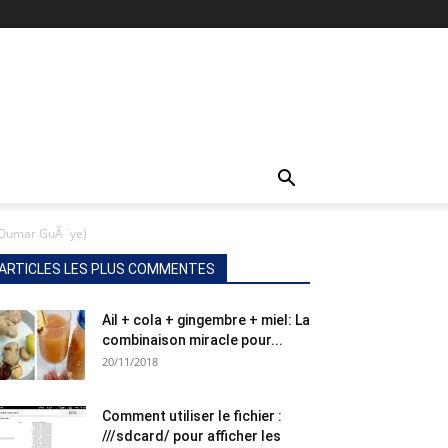
 (Oumar GuÃ¨ye)
ARTICLES LES PLUS COMMENTES
Ail + cola + gingembre + miel: La
combinaison miracle pour...
20/11/2018
Comment utiliser le fichier :
///sdcard/ pour afficher les