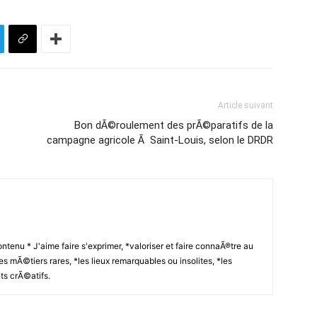
Article suivant
Bon dÃ©roulement des prÃ©paratifs de la
campagne agricole Ã Saint-Louis, selon le DRDR
ntenu * J'aime faire s'exprimer, *valoriser et faire connaÃ®tre au
s mÃ©tiers rares, *les lieux remarquables ou insolites, *les
ts crÃ©atifs.