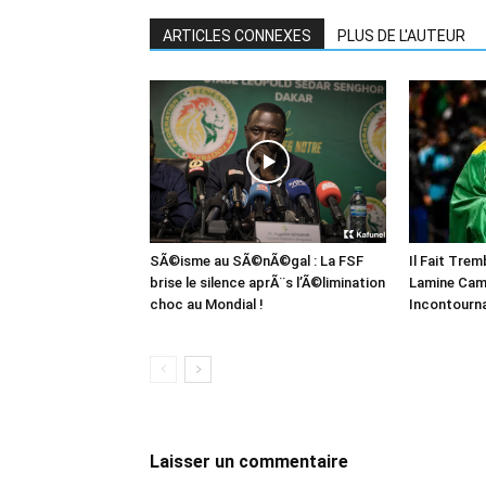
ARTICLES CONNEXES
PLUS DE L'AUTEUR
SÃ©isme au SÃ©nÃ©gal : La FSF
Il Fait Trem
brise le silence aprÃ¨s l’Ã©limination
Lamine Cam
choc au Mondial !
Incontourna
Laisser un commentaire