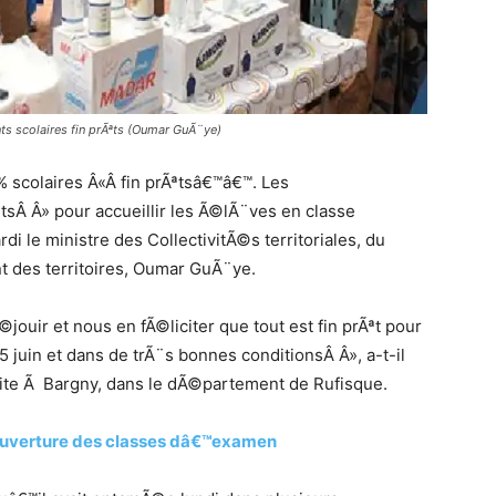
 scolaires fin prÃªts (Oumar GuÃ¨ye)
scolaires Â«Â fin prÃªtsâ€™â€™. Les
ªtsÂ Â» pour accueillir les Ã©lÃ¨ves en classe
i le ministre des CollectivitÃ©s territoriales, du
des territoires, Oumar GuÃ¨ye.
uir et nous en fÃ©liciter que tout est fin prÃªt pour
5 juin et dans de trÃ¨s bonnes conditionsÂ Â», a-t-il
te Ã Bargny, dans le dÃ©partement de Rufisque.
©ouverture des classes dâ€™examen