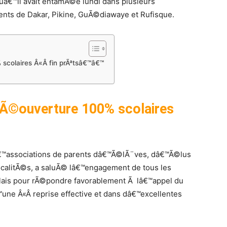
â€™il avait entamÃ©e lundi dans plusieurs
nts de Dakar, Pikine, GuÃ©diawaye et Rufisque.
scolaires Â«Â fin prÃªtsâ€™â€™
Ã©ouverture 100% scolaires
associations de parents dâ€™Ã©lÃ¨ves, dâ€™Ã©lus
ocalitÃ©s, a saluÃ© lâ€™engagement de tous les
ais pour rÃ©pondre favorablement Ã lâ€™appel du
une Â«Â reprise effective et dans dâ€™excellentes