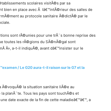
Ã©tablissements scolaires visitÃ©s par sa
nt bien en place avec Ã lâ€™intÃ©rieur des salles de
ormÃ©ment au protocole sanitaire Ã©dictÃ© par le
ciale.
itions sont rÃ©unies pour une trÃ¨s bonne reprise des
 que toutes les rÃ©gions du SÃ©nÃ©gal sont
Â Â», a-t-il indiquÃ©, avant dâ€™insister sur le
xamen / Le G20 aura-t-il raison sur le G7 et la
 a Ã©voquÃ© la situation sanitaire liÃ©e au
 la planÃ¨te. Tous les pays sont touchÃ©s et
ne date exacte de la fin de cette maladieâ€™â€™, a