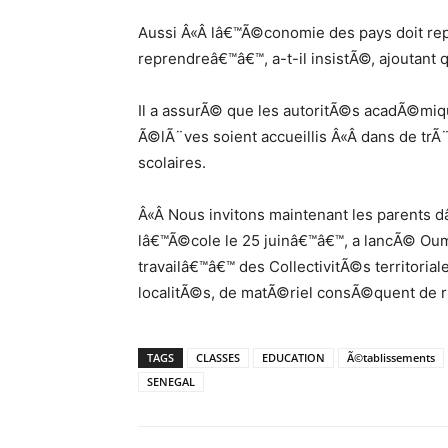
Aussi Â«Â lâ€™Ã©conomie des pays doit re
reprendreâ€™â€™, a-t-il insistÃ©, ajoutant
Il a assurÃ© que les autoritÃ©s acadÃ©mique
Ã©lÃ¨ves soient accueillis Â«Â dans de tr
scolaires.
Â«Â Nous invitons maintenant les parents
lâ€™Ã©cole le 25 juinâ€™â€™, a lancÃ© Oum
travailâ€™â€™ des CollectivitÃ©s territoria
localitÃ©s, de matÃ©riel consÃ©quent de ri
TAGS
CLASSES
EDUCATION
Ã©tablissements
SENEGAL