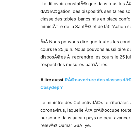
Il a dit avoir constatÃ© que dans tous les 
dÃ©lÃ©gation, des dispositifs sanitaires so
classe des tables-bancs mis en place conf
ministÃ¨re de la SantÃ© et de lâ€™Action so
Â«Â Nous pouvons dire que toutes les cond
cours le 25 juin. Nous pouvons aussi dire
disposÃ©es Ã reprendre les cours le 25 juin
respect des mesures barriÃ¨res.
A lire aussi
RÃ©ouverture des classes dâ€™e
Cosydep ?
Le ministre des CollectivitÃ©s territoriales
coronavirus, laquelle Â«Â prÃ©occupe toute
personne dans aucun pays ne peut avancer u
relevÃ© Oumar GuÃ¨ye.