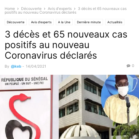
Home
Découverte
Avis d'experts
3 décès et 65 nouveaux cas
positifs au nouveau Coronavirus déclarés
Découverte
Avis d'experts
A la Une
Dernière minute
Actualités
3 décès et 65 nouveaux cas
Santé & Forme
positifs au nouveau
Coronavirus déclarés
0
By
@keb
-
14/04/2021