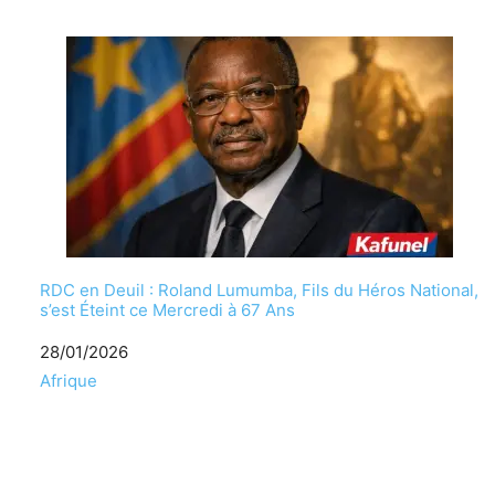
RDC en Deuil : Roland Lumumba, Fils du Héros National,
s’est Éteint ce Mercredi à 67 Ans
Date
28/01/2026
Par rapport à
Afrique