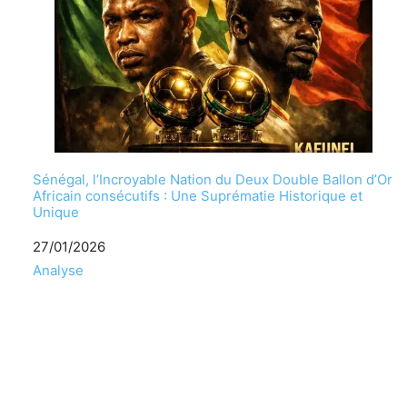
Sénégal, l’Incroyable Nation du Deux Double Ballon d’Or
Africain consécutifs : Une Suprématie Historique et
Unique
Date
27/01/2026
Par rapport à
Analyse