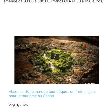
amende de 3.000 à 300.000 francs CFA (4,50 à 450 euros).
Absence d’une marque touristique : un frein majeur
pour le tourisme au Gabon
Date
27/01/2026