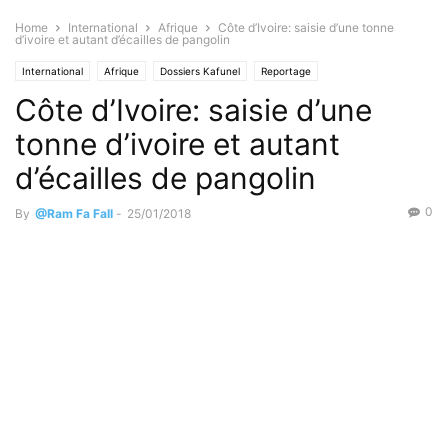
Home
International
Afrique
Côte d’Ivoire: saisie d’une tonne
d’ivoire et autant d’écailles de pangolin
International
Afrique
Dossiers Kafunel
Reportage
Côte d’Ivoire: saisie d’une
tonne d’ivoire et autant
d’écailles de pangolin
0
By
@Ram Fa Fall
-
25/01/2018