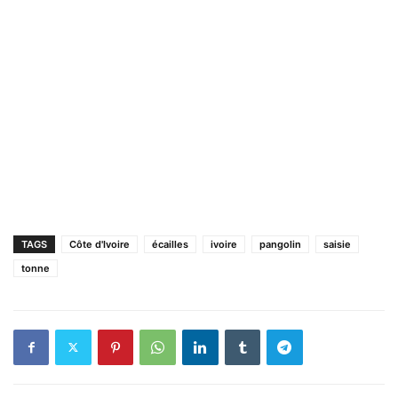
TAGS
Côte d'Ivoire
écailles
ivoire
pangolin
saisie
tonne