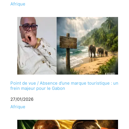
Par rapport à
Afrique
Point de vue / Absence d’une marque touristique : un
frein majeur pour le Gabon
Date
27/01/2026
Par rapport à
Afrique