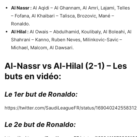
Al Nassr :
Al Aqidi – Al Ghannam, Al Amri, Lajami, Telles
– Fofana, Al Khaibari – Talisca, Brozovic, Mané –
Ronaldo.
Al Hilal :
Al Owais – Abdulhamid, Koulibaly, Al Boleahi, Al
Shahrani – Kanno, Ruben Neves, Milinkovic-Savic –
Michael, Malcom, Al Dawsari.
Al-Nassr vs Al-Hilal (2-1) – Les
buts en vidéo:
Le 1er but de Ronaldo:
https://twitter.com/SaudiLeagueFR/status/16904024255831
Le 2e but de Ronaldo: