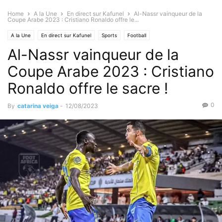
Home
A la Une
En direct sur Kafunel
Al-Nassr vainqueur de la
Coupe Arabe 2023 : Cristiano Ronaldo offre le...
A la Une
En direct sur Kafunel
Sports
Football
Al-Nassr vainqueur de la
Coupe Arabe 2023 : Cristiano
Ronaldo offre le sacre !
0
By
catarina veiga
-
12/08/2023