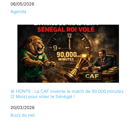
Date
06/05/2026
Par rapport à
Agenda
🚨 HONTE : La CAF invente le match de 90 000 minutes
(2 Mois) pour voler le Sénégal !
Date
20/03/2026
Par rapport à
Buzz du net