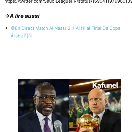
https://twitter.com/SaudiLeagueFR/status/169041197996013
→A lire aussi
🛑En Direct Match Al Nassr 2-1 Al Hilal Final Da Copa
Árabe🇸🇦