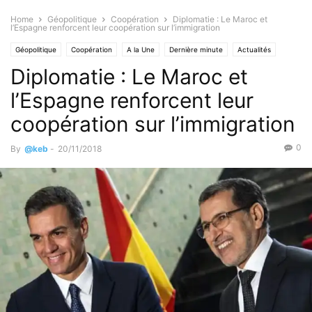
Home
Géopolitique
Coopération
Diplomatie : Le Maroc et
l’Espagne renforcent leur coopération sur l’immigration
Géopolitique
Coopération
A la Une
Dernière minute
Actualités
Diplomatie : Le Maroc et
International
l’Espagne renforcent leur
coopération sur l’immigration
0
By
@keb
-
20/11/2018