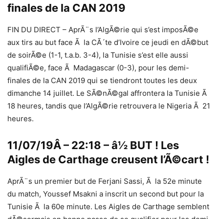
finales de la CAN 2019
FIN DU DIRECT – AprÃ¨s l’AlgÃ©rie qui s’est imposÃ©e
aux tirs au but face Ã la CÃ´te d’Ivoire ce jeudi en dÃ©but
de soirÃ©e (1-1, t.a.b. 3-4), la Tunisie s’est elle aussi
qualifiÃ©e, face Ã Madagascar (0-3), pour les demi-
finales de la CAN 2019 qui se tiendront toutes les deux
dimanche 14 juillet. Le SÃ©nÃ©gal affrontera la Tunisie Ã
18 heures, tandis que l’AlgÃ©rie retrouvera le Nigeria Ã 21
heures.
11/07/19Â – 22:18 – â½ BUT ! Les
Aigles de Carthage creusent l’Ã©cart !
AprÃ¨s un premier but de Ferjani Sassi, Ã la 52e minute
du match, Youssef Msakni a inscrit un second but pour la
Tunisie Ã la 60e minute. Les Aigles de Carthage semblent