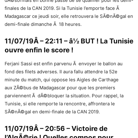
dÃ©sormais en bonne passe de se qualifier pour les demi-
finales de la CAN 2019. Si la Tunisie l’emporte face Ã
Madagascar ce jeudi soir, elle retrouvera le SÃ©nÃ©gal en
demi-finale dimanche Ã 18 heures.
11/07/19Â – 22:11 – â½ BUT ! La Tunisie
ouvre enfin le score !
Ferjani Sassi est enfin parvenu Ã envoyer le ballon au
fond des filets adverses. Il aura fallu attendre la 52e
minute du match, qui oppose les Aigles de Carthage
aux ZÃ©bus de Madagascar pour que les premiers
parviennent Ã dÃ©bloquer la situation. Pour rappel, la
Tunisie, si elle remporte la rencontre, affrontera le
SÃ©nÃ©gal en demi-finale de la CAN 2019.
11/07/19Â – 20:56 – Victoire de
l’AlgÃ©rie ! Quelles compos pour