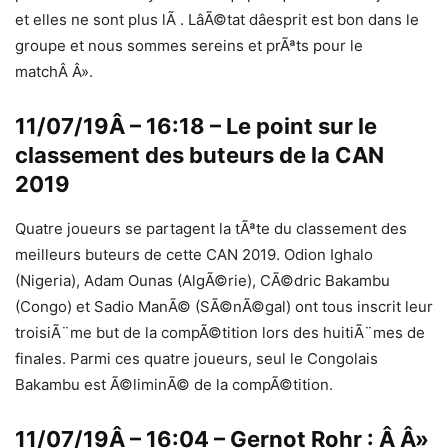
et elles ne sont plus lÃ . LâÃ©tat dâesprit est bon dans le
groupe et nous sommes sereins et prÃªts pour le
matchÂ Â».
11/07/19Â – 16:18 – Le point sur le
classement des buteurs de la CAN
2019
Quatre joueurs se partagent la tÃªte du classement des
meilleurs buteurs de cette CAN 2019. Odion Ighalo
(Nigeria), Adam Ounas (AlgÃ©rie), CÃ©dric Bakambu
(Congo) et Sadio ManÃ© (SÃ©nÃ©gal) ont tous inscrit leur
troisiÃ¨me but de la compÃ©tition lors des huitiÃ¨mes de
finales. Parmi ces quatre joueurs, seul le Congolais
Bakambu est Ã©liminÃ© de la compÃ©tition.
11/07/19Â – 16:04 – Gernot Rohr : Â Â»