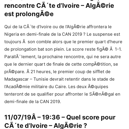
rencontre CÃ´te d’Ivoire – AlgÃ©rie
est prolongÃ©e
Qui de la CÃ´te d’Ivoire ou de l’AlgÃ©rie affrontera le
Nigeria en demi-finale de la CAN 2019 ? Le suspense est
toujours Ã son comble alors que le premier quart d’heure
de prolongation bat son plein. Le score reste figÃ© Ã 1-1.
ParallÃ¨lement, la prochaine rencontre, qui ne sera autre
que le dernier quart de finale de cette compÃ©tition, se
prÃ©pare. Ã 21 heures, le premier coup de sifflet de
Madagascar – Tunisie devrait retentir dans le stade de
l’AcadÃ©mie militaire du Caire. Les deux Ã©quipes
tenteront de se qualifier pour affronter le SÃ©nÃ©gal en
demi-finale de la CAN 2019.
11/07/19Â – 19:36 – Quel score pour
CÃ´te d’Ivoire – AlgÃ©rie ?