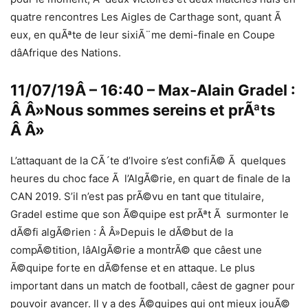
quatre rencontres Les Aigles de Carthage sont, quant Ã
eux, en quÃªte de leur sixiÃ¨me demi-finale en Coupe
dâAfrique des Nations.
11/07/19Â – 16:40 – Max-Alain Gradel :
Â Â»Nous sommes sereins et prÃªts
Â Â»
L’attaquant de la CÃ´te d’Ivoire s’est confiÃ© Ã quelques
heures du choc face Ã l’AlgÃ©rie, en quart de finale de la
CAN 2019. S’il n’est pas prÃ©vu en tant que titulaire,
Gradel estime que son Ã©quipe est prÃªt Ã surmonter le
dÃ©fi algÃ©rien : Â Â»Depuis le dÃ©but de la
compÃ©tition, lâAlgÃ©rie a montrÃ© que câest une
Ã©quipe forte en dÃ©fense et en attaque. Le plus
important dans un match de football, câest de gagner pour
pouvoir avancer. Il y a des Ã©quipes qui ont mieux jouÃ©