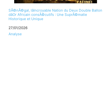
SÃ©nÃ©gal, lâIncroyable Nation du Deux Double Ballon
dâOr Africain consÃ©cutifs : Une SuprÃ©matie
Historique et Unique
Date
27/01/2026
Par rapport Ã
Analyse