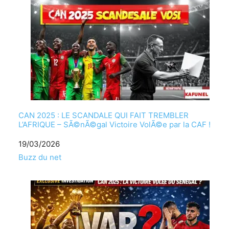
CAN 2025 : LE SCANDALE QUI FAIT TREMBLER
L’AFRIQUE – SÃ©nÃ©gal Victoire VolÃ©e par la CAF !
Date
19/03/2026
Par rapport Ã
Buzz du net