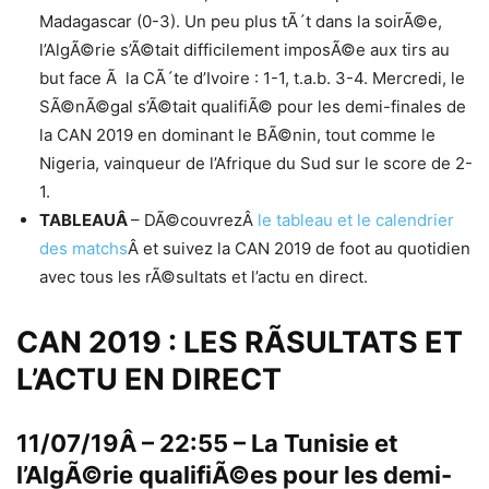
Madagascar (0-3). Un peu plus tÃ´t dans la soirÃ©e,
l’AlgÃ©rie s’Ã©tait difficilement imposÃ©e aux tirs au
but face Ã la CÃ´te d’Ivoire : 1-1, t.a.b. 3-4. Mercredi, le
SÃ©nÃ©gal s’Ã©tait qualifiÃ© pour les demi-finales de
la CAN 2019 en dominant le BÃ©nin, tout comme le
Nigeria, vainqueur de l’Afrique du Sud sur le score de 2-
1.
TABLEAUÂ
– DÃ©couvrezÂ
le tableau et le calendrier
des matchs
Â et suivez la CAN 2019 de foot au quotidien
avec tous les rÃ©sultats et l’actu en direct.
CAN 2019 : LES RÃSULTATS ET
L’ACTU EN DIRECT
11/07/19Â – 22:55 – La Tunisie et
l’AlgÃ©rie qualifiÃ©es pour les demi-