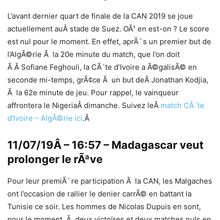
L’avant dernier quart de finale de la CAN 2019 se joue
actuellement auÂ stade de Suez. OÃ¹ en est-on ? Le score
est nul pour le moment. En effet, aprÃ¨s un premier but de
l’AlgÃ©rie Ã la 20e minute du match, que l’on doit
Ã Â Sofiane Feghouli, la CÃ´te d’Ivoire a Ã©galisÃ© en
seconde mi-temps, grÃ¢ce Ã un but deÂ Jonathan Kodjia,
Ã la 62e minute de jeu. Pour rappel, le vainqueur
affrontera le NigeriaÂ dimanche. Suivez leÂ
match CÃ´te
d’Ivoire – AlgÃ©rie ici
.Â
11/07/19Â – 16:57 – Madagascar veut
prolonger le rÃªve
Pour leur premiÃ¨re participation Ã la CAN, les Malgaches
ont l’occasion de rallier le denier carrÃ© en battant la
Tunisie ce soir. Les hommes de Nicolas Dupuis en sont,
pour le moment, Ã deux victoires et deux matches nuls en