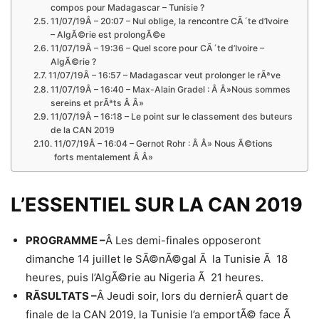
compos pour Madagascar – Tunisie ?
11/07/19Â – 20:07 – Nul oblige, la rencontre CÃ´te d’Ivoire
– AlgÃ©rie est prolongÃ©e
11/07/19Â – 19:36 – Quel score pour CÃ´te d’Ivoire –
AlgÃ©rie ?
11/07/19Â – 16:57 – Madagascar veut prolonger le rÃªve
11/07/19Â – 16:40 – Max-Alain Gradel : Â Â»Nous sommes
sereins et prÃªts Â Â»
11/07/19Â – 16:18 – Le point sur le classement des buteurs
de la CAN 2019
11/07/19Â – 16:04 – Gernot Rohr : Â Â» Nous Ã©tions
forts mentalement Â Â»
L’ESSENTIEL SUR LA CAN 2019
PROGRAMME –
Â Les demi-finales opposeront
dimanche 14 juillet le SÃ©nÃ©gal Ã la Tunisie Ã 18
heures, puis l’AlgÃ©rie au Nigeria Ã 21 heures.
RÃSULTATS –
Â Jeudi soir, lors du dernierÂ quart de
finale de la CAN 2019, la Tunisie l’a emportÃ© face Ã