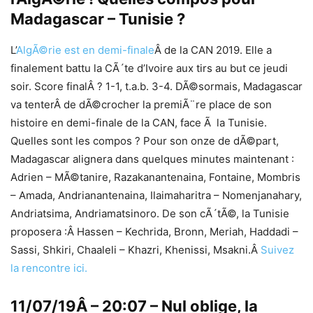
Madagascar – Tunisie ?
L’
AlgÃ©rie est en demi-finale
Â de la CAN 2019. Elle a
finalement battu la CÃ´te d’Ivoire aux tirs au but ce jeudi
soir. Score finalÂ ? 1-1, t.a.b. 3-4. DÃ©sormais, Madagascar
va tenterÂ de dÃ©crocher la premiÃ¨re place de son
histoire en demi-finale de la CAN, face Ã la Tunisie.
Quelles sont les compos ? Pour son onze de dÃ©part,
Madagascar alignera dans quelques minutes maintenant :
Adrien – MÃ©tanire, Razakanantenaina, Fontaine, Mombris
– Amada, Andrianantenaina, Ilaimaharitra – Nomenjanahary,
Andriatsima, Andriamatsinoro. De son cÃ´tÃ©, la Tunisie
proposera :Â Hassen – Kechrida, Bronn, Meriah, Haddadi –
Sassi, Shkiri, Chaaleli – Khazri, Khenissi, Msakni.Â
Suivez
la rencontre ici.
11/07/19Â – 20:07 – Nul oblige, la