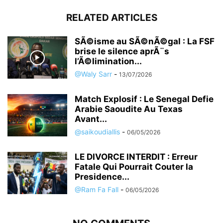
RELATED ARTICLES
SÃ©isme au SÃ©nÃ©gal : La FSF
brise le silence aprÃ¨s
l’Ã©limination...
@Waly Sarr
-
13/07/2026
Match Explosif : Le Senegal Defie
Arabie Saoudite Au Texas
Avant...
@saikoudiallis
-
06/05/2026
LE DIVORCE INTERDIT : Erreur
Fatale Qui Pourrait Couter la
Presidence...
@Ram Fa Fall
-
06/05/2026