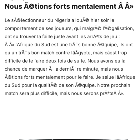
Nous Ã©tions forts mentalement Â Â»
Le sÃ©lectionneur du Nigeria a louÃ© hier soir le
comportement de ses joueurs, qui malgrÃ© l’Ã©galisation,
ont su trouver la faille juste avant les arrÃªts de jeu :
Â Â»L’Afrique du Sud est une trÃ¨s bonne Ã©quipe, ils ont
eu un trÃ¨s bon match contre lâÃgypte, mais câest trop
difficile de le faire deux fois de suite. Nous avons eu la
chance de marquer Ã la derniÃ¨re minute, mais nous
Ã©tions forts mentalement pour le faire. Je salue lâAfrique
du Sud pour la qualitÃ© de son Ã©quipe. Notre prochain
match sera plus difficile, mais nous serons prÃªtsÂ Â».