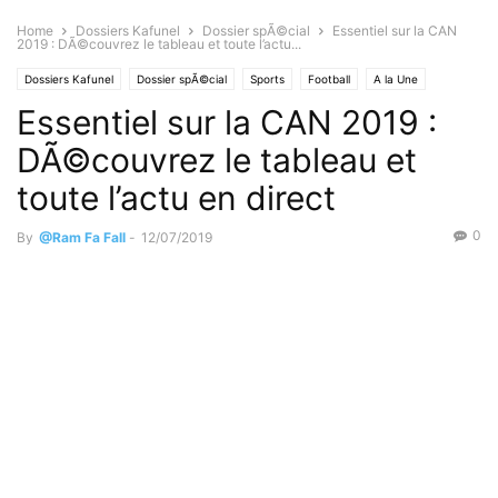
Home
Dossiers Kafunel
Dossier spÃ©cial
Essentiel sur la CAN
2019 : DÃ©couvrez le tableau et toute l’actu...
Dossiers Kafunel
Dossier spÃ©cial
Sports
Football
A la Une
Essentiel sur la CAN 2019 :
Urgent
DÃ©couvrez le tableau et
toute l’actu en direct
0
By
@Ram Fa Fall
-
12/07/2019