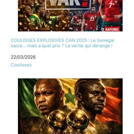
COULISSES EXPLOSIVES CAN 2025 : Le Senegal
sacre… mais a quel prix ? La verite qui derange !
Date
22/03/2026
Par rapport Ã
Coulisses