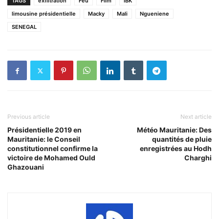
TAGS
exfiltration
Feu
Film
IBK
limousine présidentielle
Macky
Mali
Ngueniene
SENEGAL
Previous article
Next article
Présidentielle 2019 en
Météo Mauritanie: Des
Mauritanie: le Conseil
quantités de pluie
constitutionnel confirme la
enregistrées au Hodh
victoire de Mohamed Ould
Charghi
Ghazouani