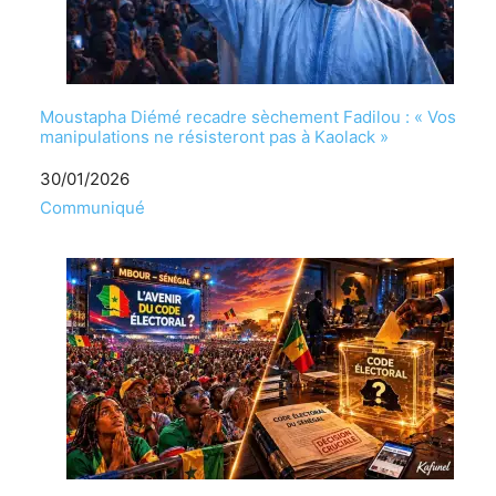
Moustapha Diémé recadre sèchement Fadilou : « Vos
manipulations ne résisteront pas à Kaolack »
Date
30/01/2026
Par rapport à
Communiqué