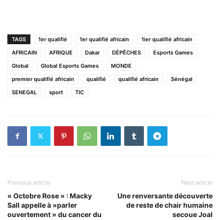
TAGS
1er qualifié
1er qualifié africain
1ier qualifié africain
AFRICAIN
AFRIQUE
Dakar
DÉPÊCHES
Esports Games
Global
Global Esports Games
MONDE
premier qualifié africain
qualifié
qualifié africain
Sénégal
SENEGAL
sport
TIC
Previous article
Next article
« Octobre Rose » : Macky
Une renversante découverte
Sall appelle à »parler
de reste de chair humaine
ouvertement » du cancer du
secoue Joal