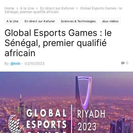
Home
A la Une
En direct sur Kafunel
Global Esports Games : le
Sénégal, premier qualifié africain
A la Une
En direct sur Kafunel
Sciences & Technologies
Jeux vidéos
Global Esports Games : le
Sports
Sénégal, premier qualifié
africain
0
By
@keb
-
02/10/2023