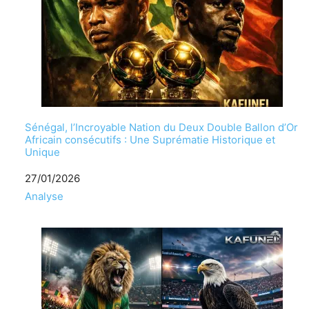
Sénégal, l’Incroyable Nation du Deux Double Ballon d’Or
Africain consécutifs : Une Suprématie Historique et
Unique
Date
27/01/2026
Par rapport à
Analyse