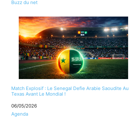
Par rapport à
Buzz du net
Match Explosif : Le Senegal Defie Arabie Saoudite Au
Texas Avant Le Mondial !
Date
06/05/2026
Par rapport à
Agenda