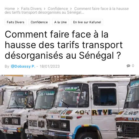
Home
Faits Divers
Confidence
Comment faire face à la hausse
des tarifs transport désorganisés au Sénégal...
Faits Divers
Confidence
A la Une
En live sur Kafunel
Comment faire face à la
Sciences & Technologies
High Tech
Images du Jour
Photographie parlante
hausse des tarifs transport
désorganisés au Sénégal ?
0
By
@Dobassy P.
-
18/01/2023