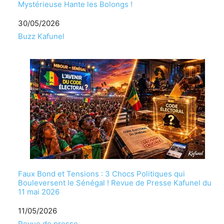
Mystérieuse Hante les Bolongs !
Date
30/05/2026
Par rapport à
Buzz Kafunel
Faux Bond et Tensions : 3 Chocs Politiques qui
Bouleversent le Sénégal ! Revue de Presse Kafunel du
11 mai 2026
Date
11/05/2026
Par rapport à
Revue de presse