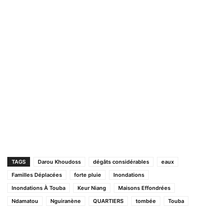
TAGS
Darou Khoudoss
dégâts considérables
eaux
Familles Déplacées
forte pluie
Inondations
Inondations À Touba
Keur Niang
Maisons Effondrées
Ndamatou
Nguiranène
QUARTIERS
tombée
Touba