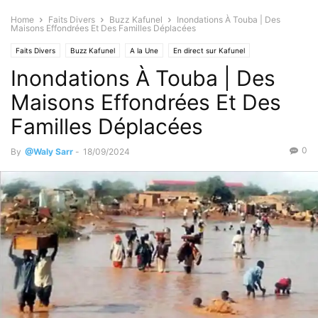
Home
Faits Divers
Buzz Kafunel
Inondations À Touba | Des
Maisons Effondrées Et Des Familles Déplacées
Faits Divers
Buzz Kafunel
A la Une
En direct sur Kafunel
Inondations À Touba | Des
Environnement
Météo
Maisons Effondrées Et Des
Familles Déplacées
0
By
@Waly Sarr
-
18/09/2024