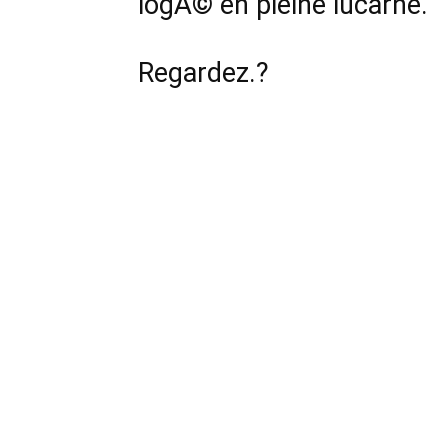
logÃ© en pleine lucarne.
Regardez.?