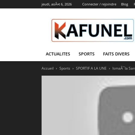
jeudi, aoÃ»t 6, 2026
Connecter / rejoindre
Blog
Kafunel
ACTUALITES
SPORTS
FAITS DIVERS
Accueil
Sports
SPORTIF A LA UNE
IsmaÃ¯la Sar