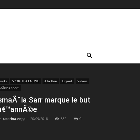
ports
SPORTIF A LA UNE
A la Une
Urgent
Videos
idÃ©os sport
smaÃ¯la Sarr marque le but
â€™annÃ©e
r
catarina veiga
-
20/09/2018
352
0