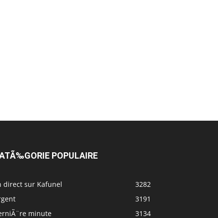
ATÃ‰GORIE POPULAIRE
 direct sur Kafunel
3282
rgent
3191
erniÃ¨re minute
3134