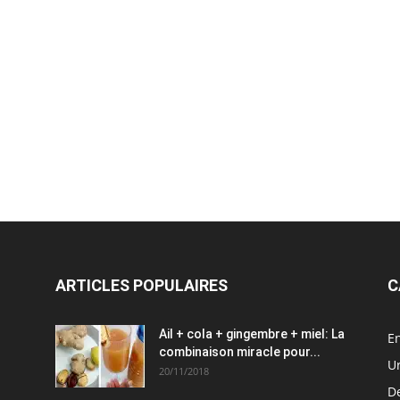
ARTICLES POPULAIRES
C
Ail + cola + gingembre + miel: La
En
combinaison miracle pour...
U
20/11/2018
D