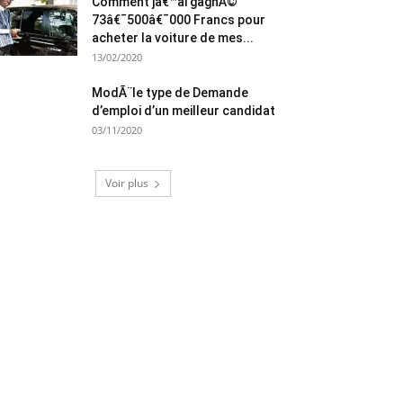
Comment jâ€™ai gagnÃ©
73â€¯500â€¯000 Francs pour
acheter la voiture de mes...
13/02/2020
ModÃ¨le type de Demande
d’emploi d’un meilleur candidat
03/11/2020
Voir plus