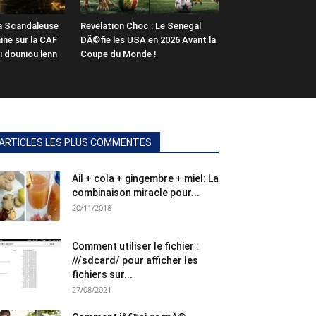
a Scandaleuse
Revelation Choc : Le Senegal
ne sur la CAF
DÃ©fie les USA en 2026 Avant la
hi douniou lenn
Coupe du Monde !
ARTICLES LES PLUS COMMENTES
Ail + cola + gingembre + miel: La
combinaison miracle pour...
20/11/2018
Comment utiliser le fichier :
///sdcard/ pour afficher les
fichiers sur...
27/08/2021