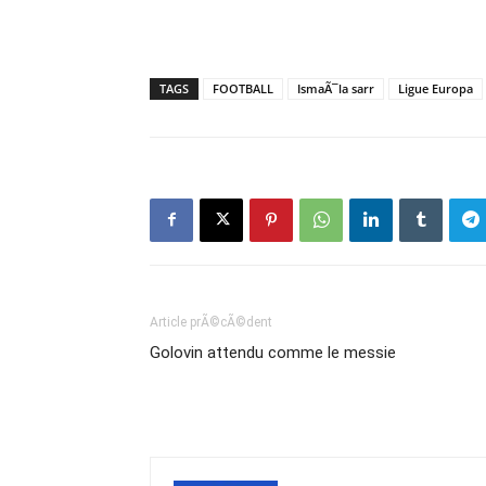
TAGS
FOOTBALL
IsmaÃ¯la sarr
Ligue Europa
Article prÃ©cÃ©dent
Golovin attendu comme le messie