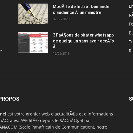
En
ModÃ¨le de lettre : Demande
d’audience Ã un ministre
R
02/06/2020
Fo
B
3 FaÃ§ons de pirater whatsapp
de quelqu’un sans avoir accÃ¨s
Tr
Ã ...
..
R
15/05/2019
 PROPOS
S
nel
est votre grenier web d'actualitÃ©s et d'informations
Ã©rales. Ã‰ditÃ© depuis le SÃ©nÃ©gal par
ANACOM
(Socle Panafricain de Communication), notre