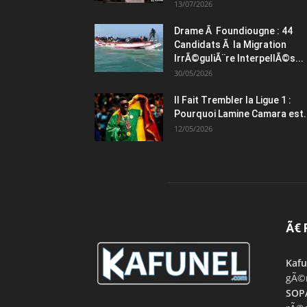
13/07/2026
Drame Ã Foundiougne : 44
Candidats Ã la Migration
IrrÃ©guliÃ¨re InterpellÃ©s...
30/05/2026
Il Fait Trembler la Ligue 1 :
Pourquoi Lamine Camara est.
12/05/2026
Ã€
Kafu
gÃ©n
SOP