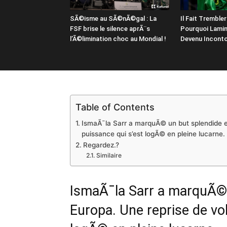
SÃ©isme au SÃ©nÃ©gal : La
Il Fait Trembler 
FSF brise le silence aprÃ¨s
Pourquoi Lami
l’Ã©limination choc au Mondial !
Devenu Inconto
Table of Contents
IsmaÃ¯la Sarr a marquÃ© un but splendide e
puissance qui s’est logÃ© en pleine lucarne.
Regardez.?
Similaire
IsmaÃ¯la Sarr a marquÃ© 
Europa. Une reprise de vo