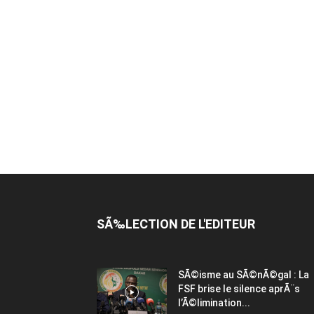
SÃ‰LECTION DE L'EDITEUR
SÃ©isme au SÃ©nÃ©gal : La
FSF brise le silence aprÃ¨s
l’Ã©limination...