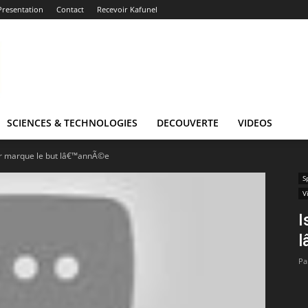
Presentation
Contact
Recevoir Kafunel
SCIENCES & TECHNOLOGIES
DECOUVERTE
VIDEOS
r marque le but lâ€™annÃ©e
S
V
I
l
Pa