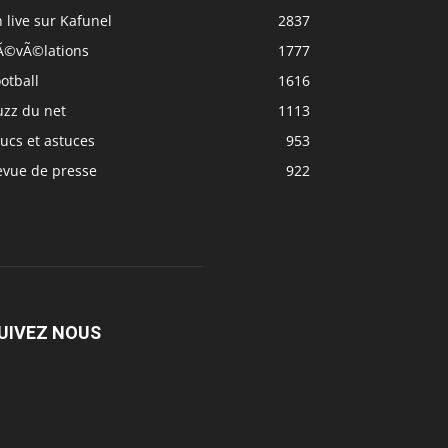
 live sur Kafunel
2837
Ã©vÃ©lations
1777
otball
1616
uzz du net
1113
ucs et astuces
953
evue de presse
922
UIVEZ NOUS