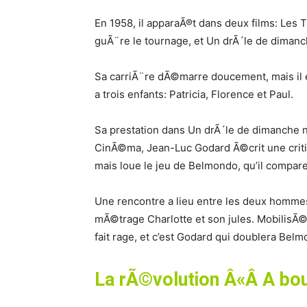
En 1958, il apparaÃ®t dans deux films: Les 
guÃ¨re le tournage, et Un drÃ´le de dimanche
Sa carriÃ¨re dÃ©marre doucement, mais il 
a trois enfants: Patricia, Florence et Paul.
Sa prestation dans Un drÃ´le de dimanche 
CinÃ©ma, Jean-Luc Godard Ã©crit une criti
mais loue le jeu de Belmondo, qu’il compar
Une rencontre a lieu entre les deux homme
mÃ©trage Charlotte et son jules. MobilisÃ©
fait rage, et c’est Godard qui doublera Belm
La rÃ©volution Â«Â A bou