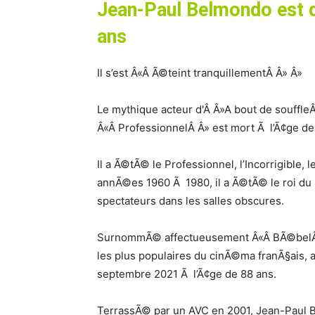
Jean-Paul Belmondo est
ans
Il s’est Â«Â Ã©teint tranquillementÂ Â» Â»
Le mythique acteur d'Â Â»A bout de souffle
Â«Â ProfessionnelÂ Â» est mort Ã l’Ã¢ge de
Il a Ã©tÃ© le Professionnel, l’Incorrigible, 
annÃ©es 1960 Ã 1980, il a Ã©tÃ© le roi du 
spectateurs dans les salles obscures.
SurnommÃ© affectueusement Â«Â BÃ©belÂ Â
les plus populaires du cinÃ©ma franÃ§ais, al
septembre 2021 Ã l’Ã¢ge de 88 ans.
TerrassÃ© par un AVC en 2001, Jean-Paul 