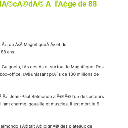
 dÃ©cÃ©dÃ© Ã l’Ã¢ge de 88
Â Â», du Â«Â MagnifiqueÂ Â» et du
 88 ans.
le Guignolo, l’As des As et surtout le Magnifique. Des
box-office, rÃ©unissant prÃ¨s de 130 millions de
», Jean-Paul Belmondo a Ã©tÃ© l’un des acteurs
liant charme, gouaille et muscles. Il est mort le 6
Belmondo s’Ã©tait Ã©loignÃ© des plateaux de