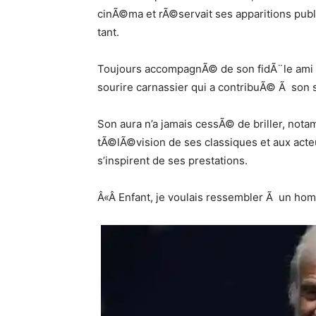
cinÃ©ma et rÃ©servait ses apparitions publi
tant.
Toujours accompagnÃ© de son fidÃ¨le ami Ch
sourire carnassier qui a contribuÃ© Ã son 
Son aura n’a jamais cessÃ© de briller, nota
tÃ©lÃ©vision de ses classiques et aux acte
s’inspirent de ses prestations.
Â«Â Enfant, je voulais ressembler Ã un ho