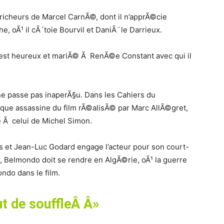
Tricheurs de Marcel CarnÃ©, dont il n’apprÃ©cie
, oÃ¹ il cÃ´toie Bourvil et DaniÃ¨le Darrieux.
est heureux et mariÃ© Ã RenÃ©e Constant avec qui il
ne passe pas inaperÃ§u. Dans les Cahiers du
que assassine du film rÃ©alisÃ© par Marc AllÃ©gret,
e Ã celui de Michel Simon.
s et Jean-Luc Godard engage l’acteur pour son court-
, Belmondo doit se rendre en AlgÃ©rie, oÃ¹ la guerre
ondo dans le film.
t de souffleÂ Â»