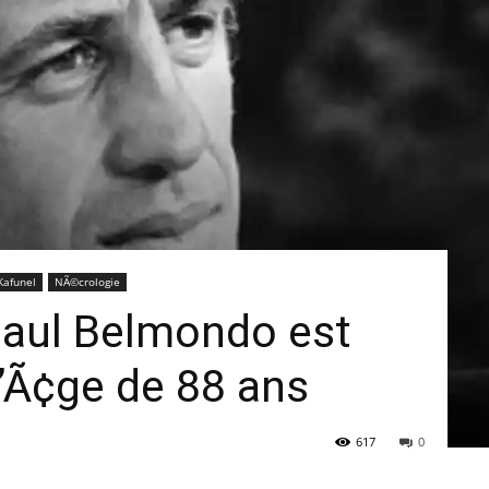
Kafunel
NÃ©crologie
aul Belmondo est
Ã¢ge de 88 ans
617
0