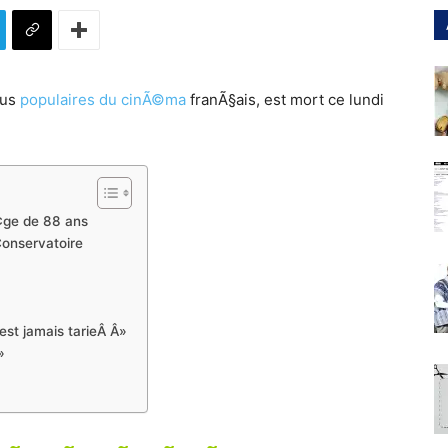
lus
populaires du cinÃ©ma
franÃ§ais, est mort ce lundi
ge de 88 ans
 Conservatoire
est jamais tarieÂ Â»
»