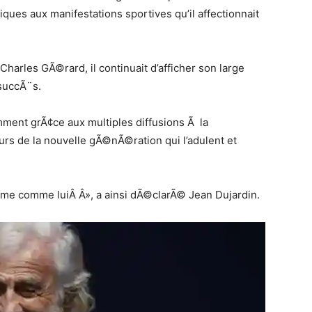
ques aux manifestations sportives qu’il affectionnait
arles GÃ©rard, il continuait d’afficher son large
succÃ¨s.
mment grÃ¢ce aux multiples diffusions Ã la
urs de la nouvelle gÃ©nÃ©ration qui l’adulent et
mme comme luiÂ Â», a ainsi dÃ©clarÃ© Jean Dujardin.