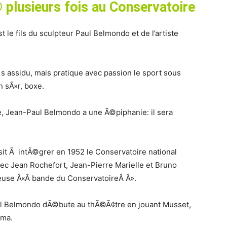
© plusieurs fois au Conservatoire
le fils du sculpteur Paul Belmondo et de l’artiste
¨s assidu, mais pratique avec passion le sport sous
n sÃ»r, boxe.
e, Jean-Paul Belmondo a une Ã©piphanie: il sera
it Ã intÃ©grer en 1952 le Conservatoire national
vec Jean Rochefort, Jean-Pierre Marielle et Bruno
meuse Â«Â bande du ConservatoireÂ Â».
ul Belmondo dÃ©bute au thÃ©Ã¢tre en jouant Musset,
©ma.