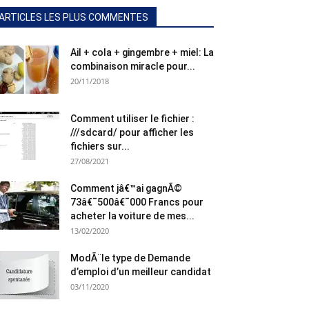
ARTICLES LES PLUS COMMENTES
Ail + cola + gingembre + miel: La
combinaison miracle pour...
20/11/2018
Comment utiliser le fichier :
///sdcard/ pour afficher les
fichiers sur...
27/08/2021
Comment jâ€™ai gagnÃ©
73â€¯500â€¯000 Francs pour
acheter la voiture de mes...
13/02/2020
ModÃ¨le type de Demande
d’emploi d’un meilleur candidat
03/11/2020