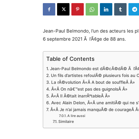
Jean-Paul Belmondo, l’un des acteurs les p
6 septembre 2021 Ã l’Ã¢ge de 88 ans.
Table of Contents
Jean-Paul Belmondo est dÃ©cÃ©dÃ© Ã l’Ã¢
Un fils d’artistes refoulÃ© plusieurs fois au
La rÃ©volution Â«Â A bout de souffleÂ Â»
Â«Â On nâ€™est pas des guignolsÂ Â»
Â«Â Il Ã©tait inarrÃªtableÂ Â»
Avec Alain Delon, Â«Â une amitiÃ© qui ne s’
Â«Â Je n’ai jamais manquÃ© de courageÂ Â
A lire aussi
Similaire