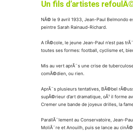
Un fils d’artistes refoulÃ
NÃ© le 9 avril 1933, Jean-Paul Belmondo est 
peintre Sarah Rainaud-Richard.
A l’Ã©cole, le jeune Jean-Paul n’est pas trÃ
toutes ses formes: football, cyclisme et, bie
Mis au vert aprÃ¨s une crise de tuberculos
comÃ©dien, ou rien.
AprÃ¨s plusieurs tentatives, BÃ©bel rÃ©uss
supÃ©rieur d’art dramatique, oÃ¹ il forme a
Cremer une bande de joyeux drilles, la fa
ParallÃ¨lement au Conservatoire, Jean-Pa
MoliÃ¨re et Anouilh, puis se lance au cinÃ