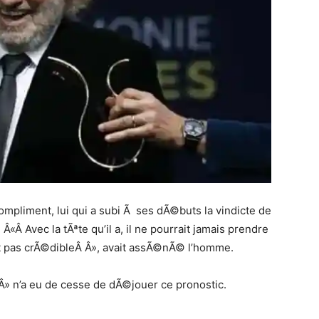
pliment, lui qui a subi Ã ses dÃ©buts la vindicte de
«Â Avec la tÃªte qu’il a, il ne pourrait jamais prendre
it pas crÃ©dibleÂ Â», avait assÃ©nÃ© l’homme.
Â» n’a eu de cesse de dÃ©jouer ce pronostic.