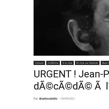
Culture
CinÃ©ma
A la Une
En live sur Kafunel
Buzz 
URGENT ! Jean-P
dÃ©cÃ©dÃ© Ã l’
Par
@saikoudiallis
-
06/09/2021