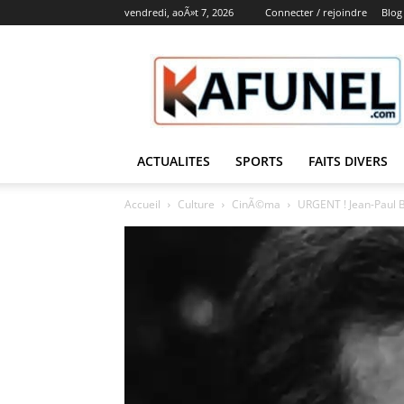
vendredi, aoÃ»t 7, 2026
Connecter / rejoindre
Blog
Kafunel
ACTUALITES
SPORTS
FAITS DIVERS
Accueil
Culture
CinÃ©ma
URGENT ! Jean-Paul