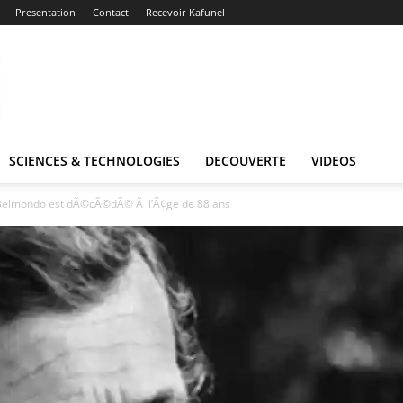
Presentation
Contact
Recevoir Kafunel
SCIENCES & TECHNOLOGIES
DECOUVERTE
VIDEOS
 Belmondo est dÃ©cÃ©dÃ© Ã l’Ã¢ge de 88 ans