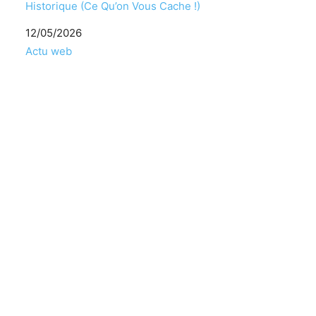
Historique (Ce Qu’on Vous Cache !)
Date
12/05/2026
Par rapport à
Actu web