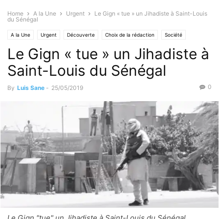
Home
A la Une
Urgent
Le Gign « tue » un Jihadiste à Saint-Louis
du Sénégal
A la Une
Urgent
Découverte
Choix de la rédaction
Société
Le Gign « tue » un Jihadiste à
Sécurité
Saint-Louis du Sénégal
0
By
Luis Sane
-
25/05/2019
Le Gign "tue" un Jihadiste à Saint-Louis du Sénégal