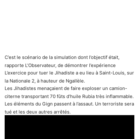
C’est le scénario de la simulation dont l’objectif était,
rapporte L’Observateur, de démontrer l’expérience
L’exercice pour tuer le Jihadiste a eu lieu à Saint-Louis, sur
sénégalaise en matière de gestion d’attentats.
la Nationale 2, à hauteur de Ngallèle.
Les Jihadistes menaçaient de faire exploser un camion-
citerne transportant 70 fûts d’huile Rubia très inflammable.
Les éléments du Gign passent à l’assaut. Un terroriste sera
tué et les deux autres arrêtés.
C’est ce que l’on appelle tué un Jihadiste dans son