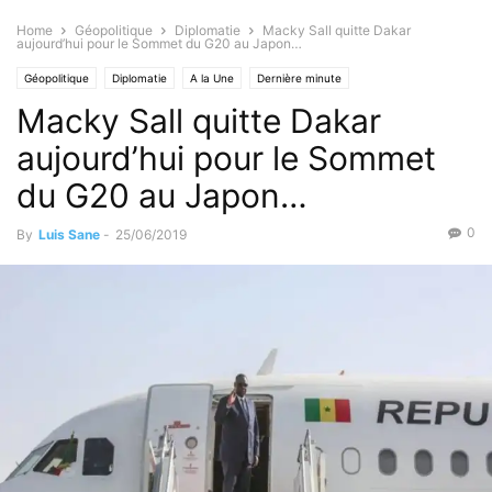
Home
Géopolitique
Diplomatie
Macky Sall quitte Dakar
aujourd’hui pour le Sommet du G20 au Japon…
Géopolitique
Diplomatie
A la Une
Dernière minute
Macky Sall quitte Dakar
aujourd’hui pour le Sommet
du G20 au Japon…
0
By
Luis Sane
-
25/06/2019