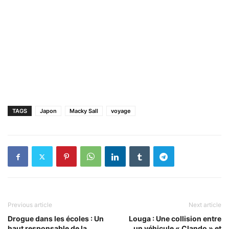
TAGS
Japon
Macky Sall
voyage
Previous article
Next article
Drogue dans les écoles : Un
Louga : Une collision entre
haut responsable de la
un véhicule « Clando » et