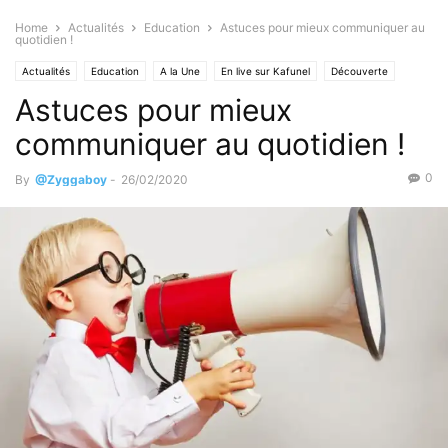
Home
Actualités
Education
Astuces pour mieux communiquer au
quotidien !
Actualités
Education
A la Une
En live sur Kafunel
Découverte
Astuces pour mieux
Questions / Réponses
Sciences & Technologies
Sciences
communiquer au quotidien !
0
By
@Zyggaboy
-
26/02/2020