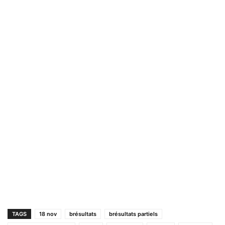
TAGS
18 nov
brésultats
brésultats partiels