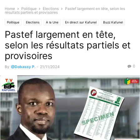
Home
Politique
Elections
Pastef largement en tête, selon les
résultats partiels et provisoires
Politique
Elections
A la Une
En direct sur Kafunel
Buzz Kafunel
Pastef largement en tête,
Révélations
selon les résultats partiels et
provisoires
0
By
@Dobassy P.
-
21/11/2024