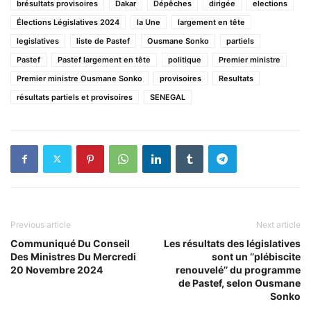
brésultats provisoires
Dakar
Dépêches
dirigée
elections
Élections Législatives 2024
la Une
largement en tête
legislatives
liste de Pastef
Ousmane Sonko
partiels
Pastef
Pastef largement en tête
politique
Premier ministre
Premier ministre Ousmane Sonko
provisoires
Resultats
résultats partiels et provisoires
SENEGAL
Previous article
Next article
Communiqué Du Conseil
Les résultats des législatives
Des Ministres Du Mercredi
sont un ‘’plébiscite
20 Novembre 2024
renouvelé’’ du programme
de Pastef, selon Ousmane
Sonko