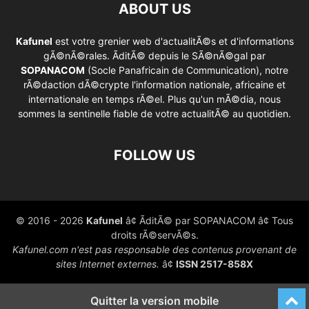
ABOUT US
Kafunel
est votre grenier web d'actualitÃ©s et d'informations
gÃ©nÃ©rales. ÃditÃ© depuis le SÃ©nÃ©gal par
SOPANACOM
(Socle Panafricain de Communication), notre
rÃ©daction dÃ©crypte l'information nationale, africaine et
internationale en temps rÃ©el. Plus qu'un mÃ©dia, nous
sommes la sentinelle fiable de votre actualitÃ© au quotidien.
FOLLOW US
© 2016 - 2026
Kafunel
â¢ ÃditÃ© par SOPANACOM â¢ Tous
droits rÃ©servÃ©s.
Kafunel.com n'est pas responsable des contenus provenant de
sites Internet externes.
â¢
ISSN 2517-858X
Quitter la version mobile