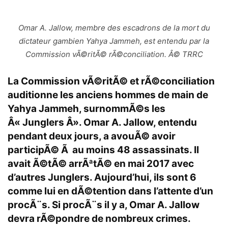
Omar A. Jallow, membre des escadrons de la mort du
dictateur gambien Yahya Jammeh, est entendu par la
Commission vÃ©ritÃ© rÃ©conciliation. Â© TRRC
La Commission vÃ©ritÃ© et rÃ©conciliation
auditionne les anciens hommes de main de
Yahya Jammeh, surnommÃ©s les
Â« Junglers Â». Omar A. Jallow, entendu
pendant deux jours, a avouÃ© avoir
participÃ© Ã au moins 48 assassinats. Il
avait Ã©tÃ© arrÃªtÃ© en mai 2017 avec
d’autres Junglers. Aujourd’hui, ils sont 6
comme lui en dÃ©tention dans l’attente d’un
procÃ¨s. Si procÃ¨s il y a, Omar A. Jallow
devra rÃ©pondre de nombreux crimes.