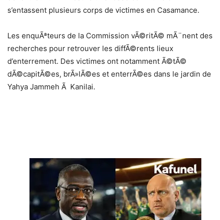
s’entassent plusieurs corps de victimes en Casamance.
Les enquÃªteurs de la Commission vÃ©ritÃ© mÃ¨nent des
recherches pour retrouver les diffÃ©rents lieux
d’enterrement. Des victimes ont notamment Ã©tÃ©
dÃ©capitÃ©es, brÃ»lÃ©es et enterrÃ©es dans le jardin de
Yahya Jammeh Ã Kanilai.