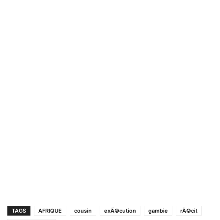
TAGS
AFRIQUE
cousin
exÃ©cution
gambie
rÃ©cit