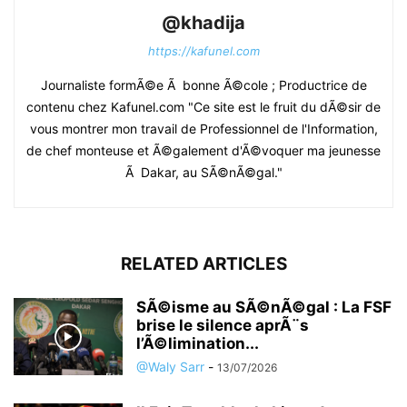
@khadija
https://kafunel.com
Journaliste formÃ©e Ã bonne Ã©cole ; Productrice de
contenu chez Kafunel.com "Ce site est le fruit du dÃ©sir de
vous montrer mon travail de Professionnel de l'Information,
de chef monteuse et Ã©galement d'Ã©voquer ma jeunesse
Ã Dakar, au SÃ©nÃ©gal."
RELATED ARTICLES
SÃ©isme au SÃ©nÃ©gal : La FSF
brise le silence aprÃ¨s
l’Ã©limination...
@Waly Sarr
-
13/07/2026