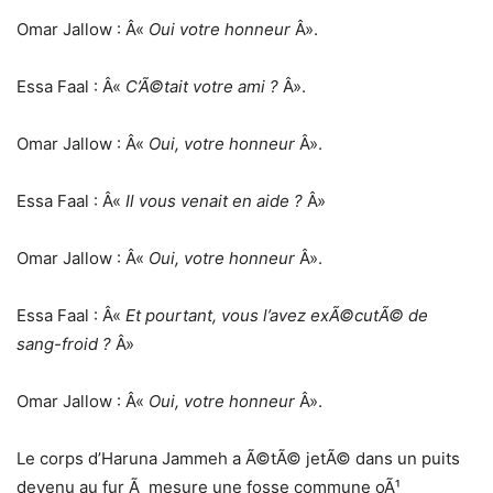
Omar Jallow : Â«
Oui votre honneur
Â».
Essa Faal : Â«
C’Ã©tait votre ami ?
Â».
Omar Jallow : Â«
Oui, votre honneur
Â».
Essa Faal : Â«
Il vous venait en aide ?
Â»
Omar Jallow : Â«
Oui, votre honneur
Â».
Essa Faal : Â«
Et pourtant, vous l’avez exÃ©cutÃ© de
sang-froid ?
Â»
Omar Jallow : Â«
Oui, votre honneur
Â».
Le corps d’Haruna Jammeh a Ã©tÃ© jetÃ© dans un puits
devenu au fur Ã mesure une fosse commune oÃ¹