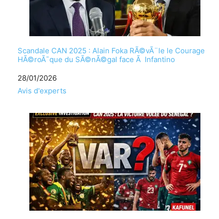
Scandale CAN 2025 : Alain Foka RÃ©vÃ¨le le Courage
HÃ©roÃ¯que du SÃ©nÃ©gal face Ã Infantino
Date
28/01/2026
Par rapport Ã
Avis d'experts