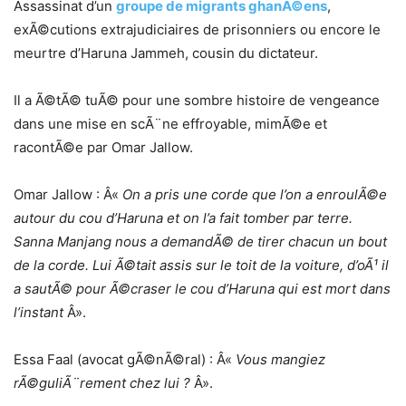
Assassinat d’un
groupe de migrants ghanÃ©ens
,
exÃ©cutions extrajudiciaires de prisonniers ou encore le
meurtre d’Haruna Jammeh, cousin du dictateur.
Il a Ã©tÃ© tuÃ© pour une sombre histoire de vengeance
dans une mise en scÃ¨ne effroyable, mimÃ©e et
racontÃ©e par Omar Jallow.
Omar Jallow : Â«
On a pris une corde que l’on a enroulÃ©e
autour du cou d’Haruna et on l’a fait tomber par terre.
Sanna Manjang nous a demandÃ© de tirer chacun un bout
de la corde. Lui Ã©tait assis sur le toit de la voiture, d’oÃ¹ il
a sautÃ© pour Ã©craser le cou d’Haruna qui est mort dans
l’instant
Â».
Essa Faal (avocat gÃ©nÃ©ral) : Â«
Vous mangiez
rÃ©guliÃ¨rement chez lui ?
Â».