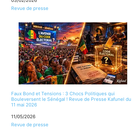
Date
03/02/2026
Par rapport à
Revue de presse
Faux Bond et Tensions : 3 Chocs Politiques qui
Bouleversent le Sénégal ! Revue de Presse Kafunel du
11 mai 2026
Date
11/05/2026
Par rapport à
Revue de presse