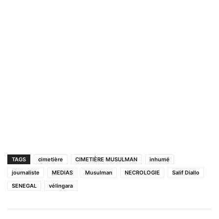
TAGS
cimetière
CIMETIÈRE MUSULMAN
inhumé
journaliste
MEDIAS
Musulman
NECROLOGIE
Salif Diallo
SENEGAL
vélingara