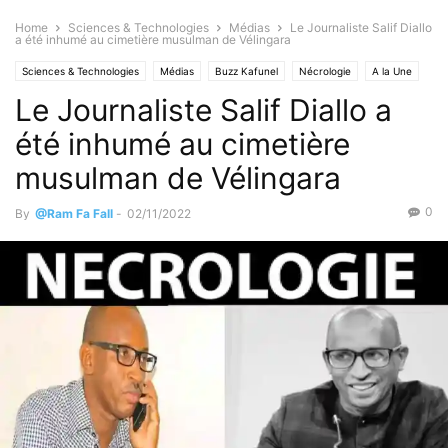
Home
Sciences & Technologies
Médias
Le Journaliste Salif Diallo
a été inhumé au cimetière musulman de Vélingara
Sciences & Technologies
Médias
Buzz Kafunel
Nécrologie
A la Une
Le Journaliste Salif Diallo a
Urgent
été inhumé au cimetière
musulman de Vélingara
0
By
@Ram Fa Fall
-
02/11/2022