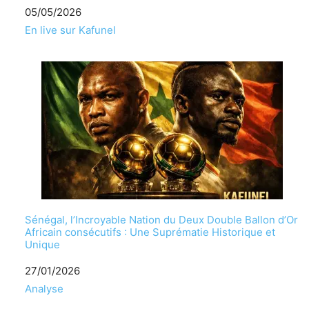
Date
05/05/2026
Par rapport à
En live sur Kafunel
Sénégal, l’Incroyable Nation du Deux Double Ballon d’Or
Africain consécutifs : Une Suprématie Historique et
Unique
Date
27/01/2026
Par rapport à
Analyse