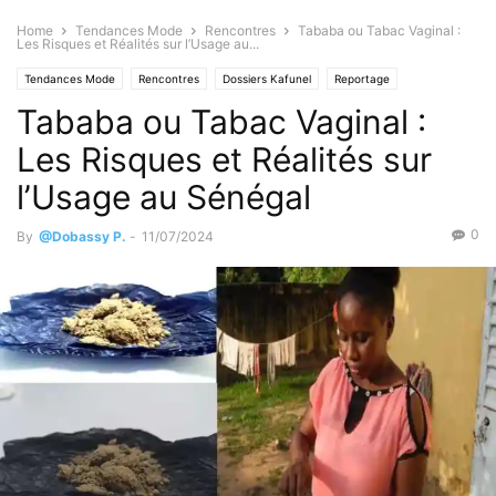
Home
Tendances Mode
Rencontres
Tababa ou Tabac Vaginal :
Les Risques et Réalités sur l’Usage au...
Tendances Mode
Rencontres
Dossiers Kafunel
Reportage
Tababa ou Tabac Vaginal :
Buzz Kafunel
Révélations
Actualités
Santé & Forme
A la Une
Urgent
Les Risques et Réalités sur
l’Usage au Sénégal
0
By
@Dobassy P.
-
11/07/2024