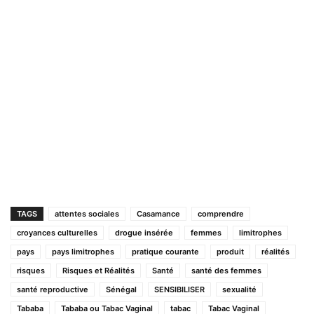
TAGS
attentes sociales
Casamance
comprendre
croyances culturelles
drogue insérée
femmes
limitrophes
pays
pays limitrophes
pratique courante
produit
réalités
risques
Risques et Réalités
Santé
santé des femmes
santé reproductive
Sénégal
SENSIBILISER
sexualité
Tababa
Tababa ou Tabac Vaginal
tabac
Tabac Vaginal