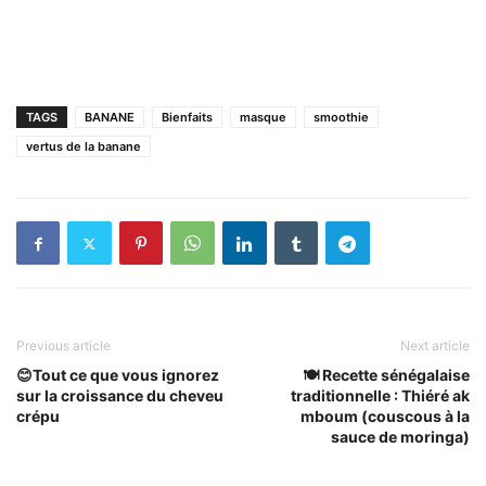
TAGS
BANANE
Bienfaits
masque
smoothie
vertus de la banane
Previous article
Next article
😊Tout ce que vous ignorez
🍽 Recette sénégalaise
sur la croissance du cheveu
traditionnelle : Thiéré ak
crépu
mboum (couscous à la
sauce de moringa)