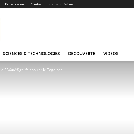
Presentation
Contact
Recevoir Kafunel
SCIENCES & TECHNOLOGIES
DECOUVERTE
VIDEOS
e SÃ©nÃ©gal fait couler le Togo par...