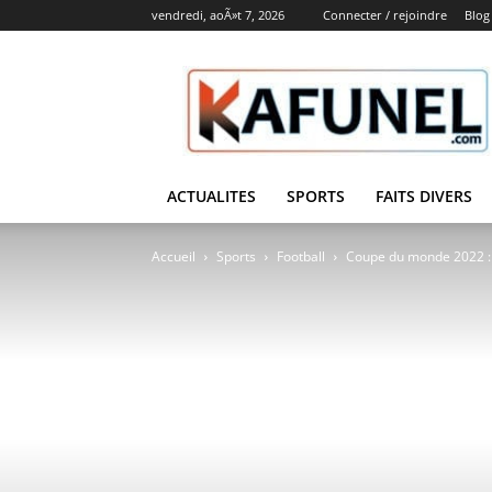
vendredi, aoÃ»t 7, 2026
Connecter / rejoindre
Blog
Kafunel
ACTUALITES
SPORTS
FAITS DIVERS
Accueil
Sports
Football
Coupe du monde 2022 : l