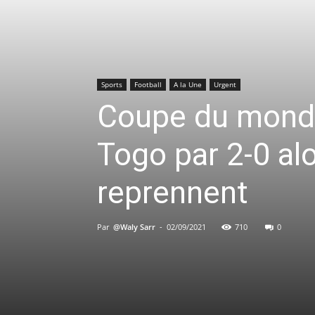
Sports
Football
A la Une
Urgent
Coupe du monde
Togo par 2-0 alo
reprennent
Par
@Waly Sarr
-
02/09/2021
710
0