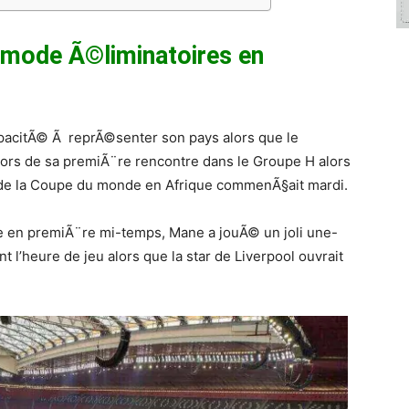
mode Ã©liminatoires en
pacitÃ© Ã reprÃ©senter son pays alors que le
lors de sa premiÃ¨re rencontre dans le Groupe H alors
 de la Coupe du monde en Afrique commenÃ§ait mardi.
e en premiÃ¨re mi-temps, Mane a jouÃ© un joli une-
t l’heure de jeu alors que la star de Liverpool ouvrait