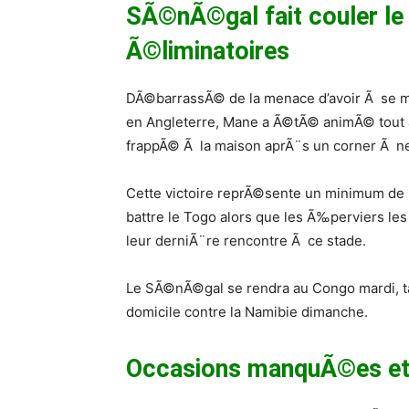
SÃ©nÃ©gal fait couler le
Ã©liminatoires
DÃ©barrassÃ© de la menace d’avoir Ã se me
en Angleterre, Mane a Ã©tÃ© animÃ© tout a
frappÃ© Ã la maison aprÃ¨s un corner Ã neu
Cette victoire reprÃ©sente un minimum de 
battre le Togo alors que les Ã‰perviers l
leur derniÃ¨re rencontre Ã ce stade.
Le SÃ©nÃ©gal se rendra au Congo mardi, t
domicile contre la Namibie dimanche.
Occasions manquÃ©es et 