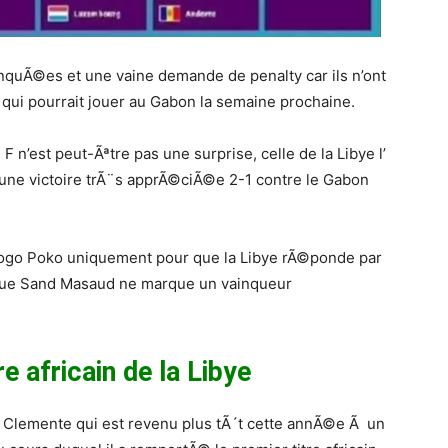
anquÃ©es et une vaine demande de penalty car ils n’ont
 qui pourrait jouer au Gabon la semaine prochaine.
F n’est peut-Ãªtre pas une surprise, celle de la Libye l’
une victoire trÃ¨s apprÃ©ciÃ©e 2-1 contre le Gabon
yogo Poko uniquement pour que la Libye rÃ©ponde par
 que Sand Masaud ne marque un vainqueur
e africain de la Libye
r Clemente qui est revenu plus tÃ´t cette annÃ©e Ã un