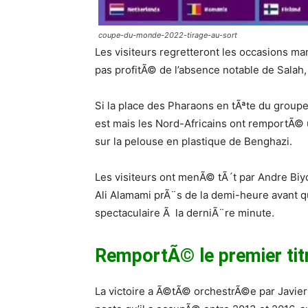
coupe-du-monde-2022-tirage-au-sort
Les visiteurs regretteront les occasions m
pas profitÃ© de l’absence notable de Salah,
Si la place des Pharaons en tÃªte du groupe 
est mais les Nord-Africains ont remportÃ© 
sur la pelouse en plastique de Benghazi.
Les visiteurs ont menÃ© tÃ´t par Andre Bi
Ali Alamami prÃ¨s de la demi-heure avant
spectaculaire Ã la derniÃ¨re minute.
RemportÃ© le premier titr
La victoire a Ã©tÃ© orchestrÃ©e par Javie