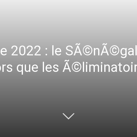
 2022 : le SÃ©nÃ©gal f
rs que les Ã©liminatoir