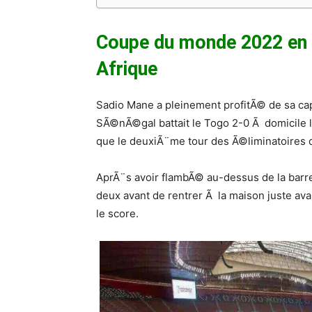
Coupe du monde 2022 en 
Afrique
Sadio Mane a pleinement profitÃ© de sa ca
SÃ©nÃ©gal battait le Togo 2-0 Ã domicile 
que le deuxiÃ¨me tour des Ã©liminatoires
AprÃ¨s avoir flambÃ© au-dessus de la barr
deux avant de rentrer Ã la maison juste avan
le score.