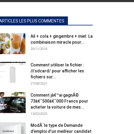
ARTICLES LES PLUS COMMENTES
Ail + cola + gingembre + miel: La
combinaison miracle pour...
20/11/2018
Comment utiliser le fichier :
///sdcard/ pour afficher les
fichiers sur...
27/08/2021
Comment jâ€™ai gagnÃ©
73â€¯500â€¯000 Francs pour
acheter la voiture de mes...
13/02/2020
ModÃ¨le type de Demande
d’emploi d’un meilleur candidat