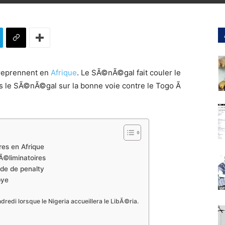
reprennent en
Afrique
. Le SÃ©nÃ©gal fait couler le
is le SÃ©nÃ©gal sur la bonne voie contre le Togo Ã
es en Afrique
Ã©liminatoires
de de penalty
bye
redi lorsque le Nigeria accueillera le LibÃ©ria.