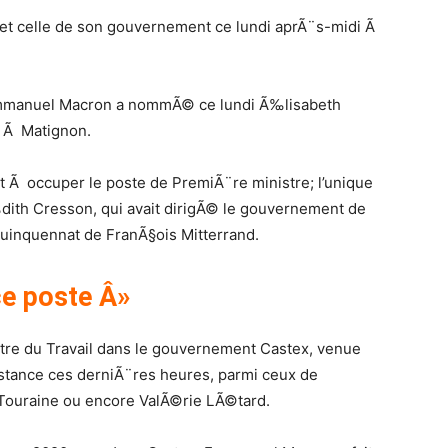
t celle de son gouvernement ce lundi aprÃ¨s-midi Ã
Emmanuel Macron a nommÃ© ce lundi Ã‰lisabeth
x Ã Matignon.
 Ã occuper le poste de PremiÃ¨re ministre; l’unique
ith Cresson, qui avait dirigÃ© le gouvernement de
quinquennat de FranÃ§ois Mitterrand.
e poste Â»
tre du Travail dans le gouvernement Castex, venue
sistance ces derniÃ¨res heures, parmi ceux de
 Touraine ou encore ValÃ©rie LÃ©tard.