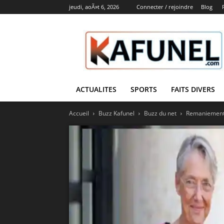
jeudi, aoÃ»t 6, 2026
Connecter / rejoindre
Blog
Kafunel
ACTUALITES
SPORTS
FAITS DIVERS
Accueil
Buzz Kafunel
Buzz du net
Remaniement 