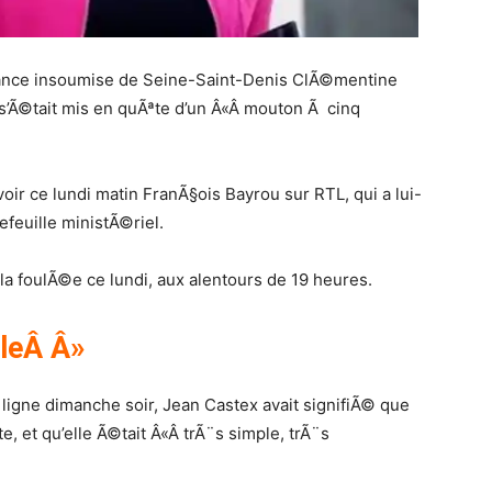
nce insoumise de Seine-Saint-Denis ClÃ©mentine
’Ã©tait mis en quÃªte d’un Â«Â mouton Ã cinq
oir ce lundi matin FranÃ§ois Bayrou sur RTL, qui a lui-
euille ministÃ©riel.
 la foulÃ©e ce lundi, aux alentours de 19 heures.
ileÂ Â»
 ligne dimanche soir, Jean Castex avait signifiÃ© que
, et qu’elle Ã©tait Â«Â trÃ¨s simple, trÃ¨s