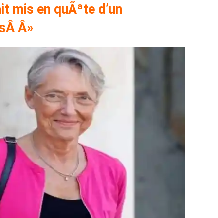
t mis en quÃªte d’un
esÂ Â»