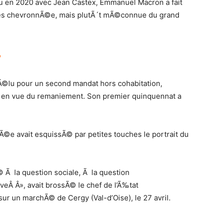
 en 2020 avec Jean Castex, Emmanuel Macron a fait
rtes chevronnÃ©e, mais plutÃ´t mÃ©connue du grand
r
©lu pour un second mandat hors cohabitation,
e en vue du remaniement. Son premier quinquennat a
ysÃ©e avait esquissÃ© par petites touches le portrait du
 Ã la question sociale, Ã la question
veÂ Â», avait brossÃ© le chef de l’Ã‰tat
 un marchÃ© de Cergy (Val-d’Oise), le 27 avril.