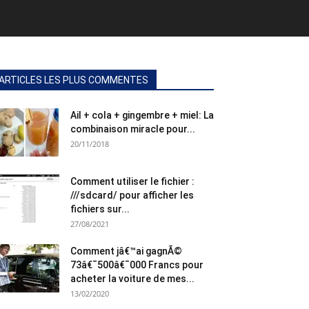
ARTICLES LES PLUS COMMENTES
Ail + cola + gingembre + miel: La
combinaison miracle pour...
20/11/2018
Comment utiliser le fichier :
///sdcard/ pour afficher les
fichiers sur...
27/08/2021
Comment jâ€™ai gagnÃ©
73â€¯500â€¯000 Francs pour
acheter la voiture de mes...
13/02/2020