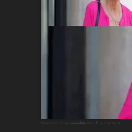
Ã‰lisabeth Borne nommÃ©e PremiÃ¨re ministre ok