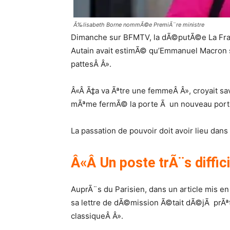
Ã‰lisabeth Borne nommÃ©e PremiÃ¨re ministre
Dimanche sur BFMTV, la dÃ©putÃ©e La Fra
Autain avait estimÃ© qu’Emmanuel Macron s
pattesÂ Â».
Â«Â Ã‡a va Ãªtre une femmeÂ Â», croyait sav
mÃªme fermÃ© la porte Ã un nouveau portef
La passation de pouvoir doit avoir lieu dans
Â«Â Un poste trÃ¨s diffic
AuprÃ¨s du Parisien, dans un article mis en
sa lettre de dÃ©mission Ã©tait dÃ©jÃ prÃªte
classiqueÂ Â».