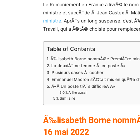
Le Remaniement en France a livrÃ© le no
ministre et succÃ¨de Ã Jean Castex Ã M
ministre
. AprÃ¨s un long suspense, c’est Ã‰
Travail, qui a Ã©tÃ© choisie pour remplac
Table of Contents
Ã‰lisabeth Borne nommÃ©e PremiÃ¨re minis
La deuxiÃ¨me femme Ã ce poste Â»
Plusieurs cases Ã cocher
Emmanuel Macron s’Ã©tait mis en quÃªte d
Â«Â Un poste trÃ¨s difficileÂ Â»
A lire aussi
Similaire
Ã‰lisabeth Borne nommÃ©
16 mai 2022