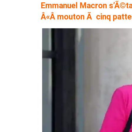
Emmanuel Macron s’Ã©tai
Â«Â mouton Ã cinq patt