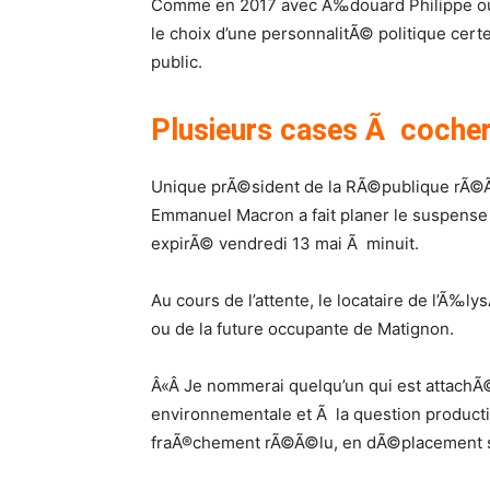
Comme en 2017 avec Ã‰douard Philippe ou
le choix d’une personnalitÃ© politique ce
public.
Plusieurs cases Ã coche
Unique prÃ©sident de la RÃ©publique rÃ©Ã
Emmanuel Macron a fait planer le suspens
expirÃ© vendredi 13 mai Ã minuit.
Au cours de l’attente, le locataire de l’Ã‰l
ou de la future occupante de Matignon.
Â«Â Je nommerai quelqu’un qui est attachÃ©
environnementale et Ã la question producti
fraÃ®chement rÃ©Ã©lu, en dÃ©placement sur