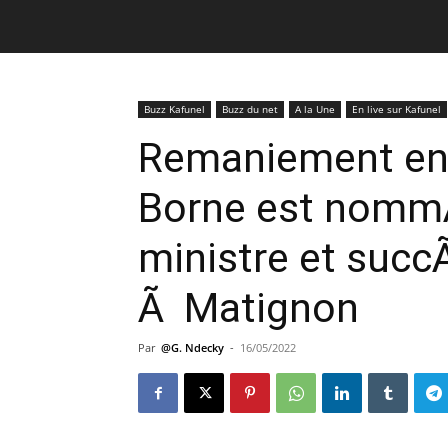
Buzz Kafunel
Buzz du net
A la Une
En live sur Kafunel
Remaniement en 
Borne est nomm
ministre et suc
Ã Matignon
Par
@G. Ndecky
-
16/05/2022