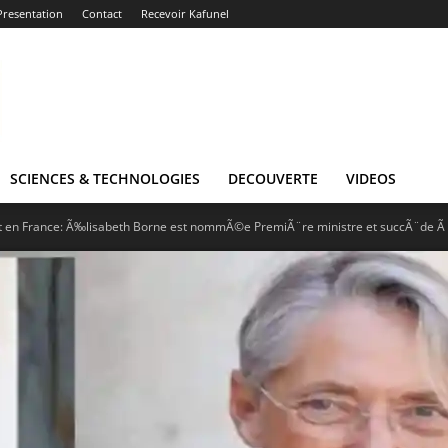
Presentation
Contact
Recevoir Kafunel
SCIENCES & TECHNOLOGIES
DECOUVERTE
VIDEOS
en France: Ã‰lisabeth Borne est nommÃ©e PremiÃ¨re ministre et succÃ¨de Ã .