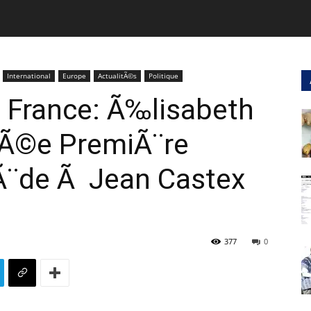
International
Europe
ActualitÃ©s
Politique
France: Ã‰lisabeth
Ã©e PremiÃ¨re
cÃ¨de Ã Jean Castex
377
0