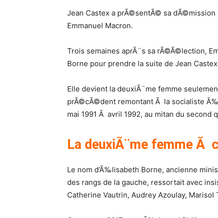
Jean Castex a prÃ©sentÃ© sa dÃ©mission e
Emmanuel Macron.
Trois semaines aprÃ¨s sa rÃ©Ã©lection, 
Borne pour prendre la suite de Jean Caste
Elle devient la deuxiÃ¨me femme seulement
prÃ©cÃ©dent remontant Ã la socialiste Ã‰d
mai 1991 Ã avril 1992, au mitan du second 
La deuxiÃ¨me femme Ã c
Le nom d’Ã‰lisabeth Borne, ancienne minis
des rangs de la gauche, ressortait avec in
Catherine Vautrin, Audrey Azoulay, Marisol