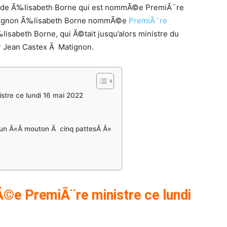
m de Ã‰lisabeth Borne qui est nommÃ©e PremiÃ¨re
atignon Ã‰lisabeth Borne nommÃ©e
PremiÃ¨re
lisabeth Borne, qui Ã©tait jusqu’alors ministre du
er Jean Castex Ã Matignon.
tre ce lundi 16 mai 2022
’un Â«Â mouton Ã cinq pattesÂ Â»
e PremiÃ¨re ministre ce lundi