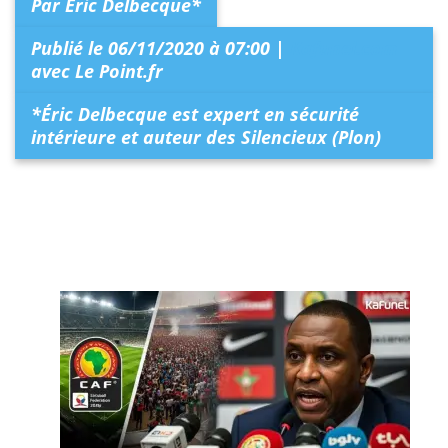
Par Éric Delbecque*
Publié le 06/11/2020 à 07:00 |
Kafunel.com
avec Le Point.fr
*Éric Delbecque est expert en sécurité
intérieure et auteur des Silencieux (Plon)