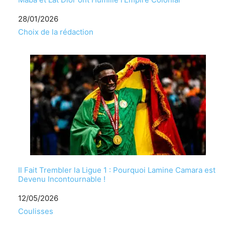
Date
28/01/2026
Par rapport à
Choix de la rédaction
Il Fait Trembler la Ligue 1 : Pourquoi Lamine Camara est
Devenu Incontournable !
Date
12/05/2026
Par rapport à
Coulisses