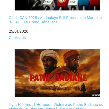
Clash CAN 2025 : Abdoulaye Fall Fracasse le Maroc et
la CAF – Le Grand Déballage !
Date
25/01/2026
Par rapport à
Coulisses
Il y a 160 Ans : L’Héroïque Victoire de Pathé Badiane où
Maba et Lat Dior ont Humilié l’Empire Colonial