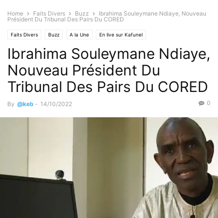
Home
Faits Divers
Buzz
Ibrahima Souleymane Ndiaye, Nouveau
Président Du Tribunal Des Pairs Du CORED
Faits Divers
Buzz
A la Une
En live sur Kafunel
Ibrahima Souleymane Ndiaye,
Sciences & Technologies
Médias
Nouveau Président Du
Tribunal Des Pairs Du CORED
0
By
@keb
-
14/10/2022