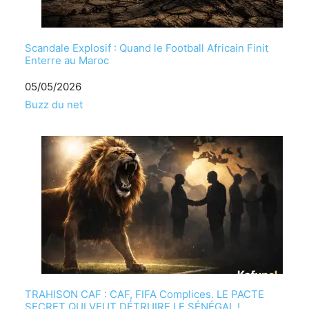
Scandale Explosif : Quand le Football Africain Finit
Enterre au Maroc
Date
05/05/2026
Par rapport à
Buzz du net
TRAHISON CAF : CAF, FIFA Complices. LE PACTE
SECRET QUI VEUT DÉTRUIRE LE SÉNÉGAL !