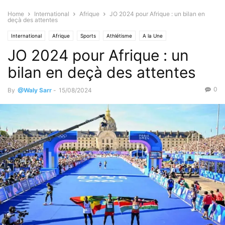
Home
International
Afrique
JO 2024 pour Afrique : un bilan en
deçà des attentes
International
Afrique
Sports
Athlétisme
A la Une
JO 2024 pour Afrique : un
En live sur Kafunel
Actualités
Rétro de la rédaction
bilan en deçà des attentes
0
By
@Waly Sarr
-
15/08/2024