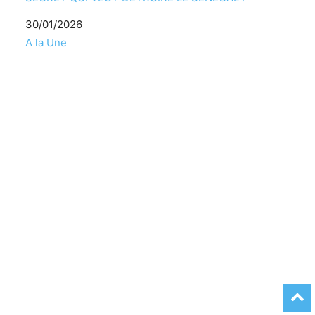
Date
30/01/2026
Par rapport à
A la Une