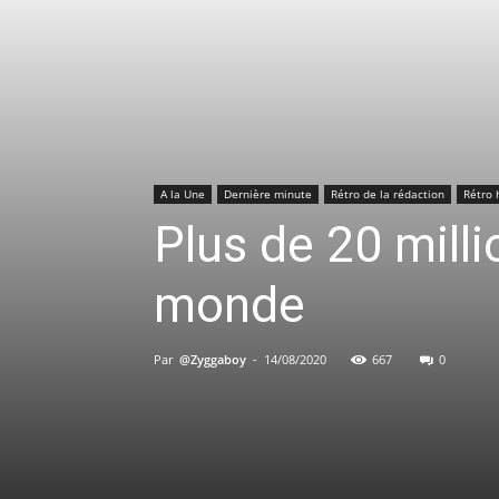
A la Une
Dernière minute
Rétro de la rédaction
Rétro
Plus de 20 mill
monde
Par
@Zyggaboy
-
14/08/2020
667
0