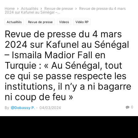
Home
Actualités
Revue de presse
Revue de presse du 4 mars
2024 sur Kafunel au Sénégal –...
Actualités
Revue de presse
Videos
Vidéo RP
Revue de presse du 4 mars
2024 sur Kafunel au Sénégal
– Ismaila Madior Fall en
Turquie : « Au Sénégal, tout
ce qui se passe respecte les
institutions, il n’y a ni bagarre
ni coup de feu »
0
By
@Dobassy P.
-
04/03/2024