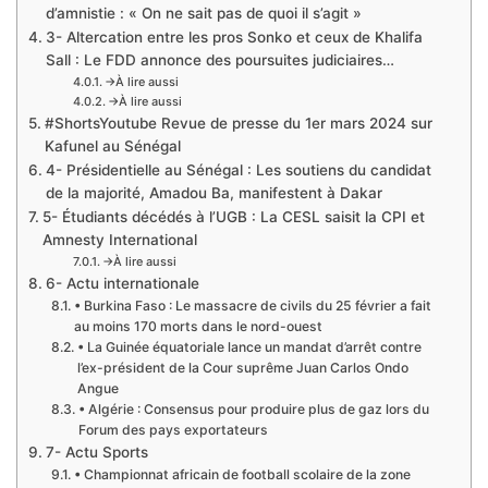
d’amnistie : « On ne sait pas de quoi il s’agit »
3- Altercation entre les pros Sonko et ceux de Khalifa
Sall : Le FDD annonce des poursuites judiciaires…
→À lire aussi
→À lire aussi
#ShortsYoutube Revue de presse du 1er mars 2024 sur
Kafunel au Sénégal
4- Présidentielle au Sénégal : Les soutiens du candidat
de la majorité, Amadou Ba, manifestent à Dakar
5- Étudiants décédés à l’UGB : La CESL saisit la CPI et
Amnesty International
→À lire aussi
6- Actu internationale
• Burkina Faso : Le massacre de civils du 25 février a fait
au moins 170 morts dans le nord-ouest
• La Guinée équatoriale lance un mandat d’arrêt contre
l’ex-président de la Cour suprême Juan Carlos Ondo
Angue
• Algérie : Consensus pour produire plus de gaz lors du
Forum des pays exportateurs
7- Actu Sports
• Championnat africain de football scolaire de la zone