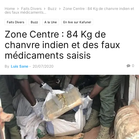
Home
Faits Divers
Buzz
Zone Centre : 84 Kg de chanvre indien et
des faux médicaments...
Faits Divers
Buzz
A la Une
En live sur Kafunel
Zone Centre : 84 Kg de
chanvre indien et des faux
médicaments saisis
0
By
Luis Sane
-
20/07/2020