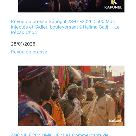
Revue de presse Sénégal 28-01-2026 : 500 Mds
injectés et l’Adieu bouleversant à Halima Gadji – Le
Récap Choc
Date
28/01/2026
Par rapport à
Revue de presse
AGONIE ÉCONOMIQUE : Les Commerçants de