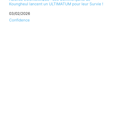
Koungheul lancent un ULTIMATUM pour leur Survie !
Date
03/02/2026
Par rapport à
Confidence