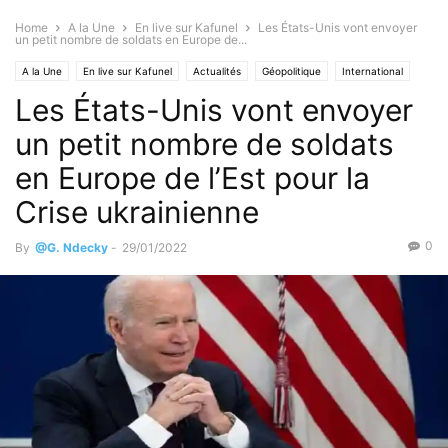
Home
A la Une
En live sur Kafunel
Les États-Unis vont envoyer
un petit nombre de soldats en Europe de...
A la Une
En live sur Kafunel
Actualités
Géopolitique
International
Les États-Unis vont envoyer
un petit nombre de soldats
en Europe de l’Est pour la
Crise ukrainienne
0
By
@G. Ndecky
-
29/01/2022