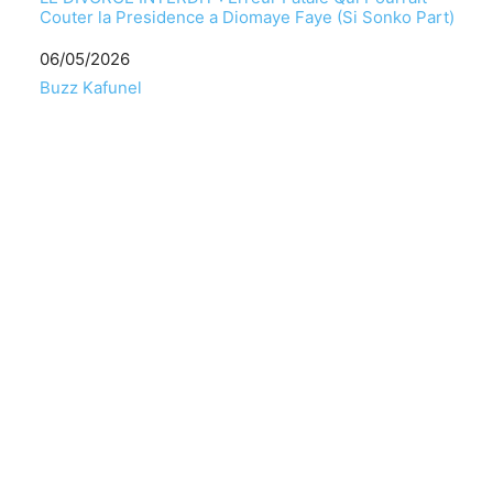
Couter la Presidence a Diomaye Faye (Si Sonko Part)
Date
06/05/2026
Par rapport à
Buzz Kafunel