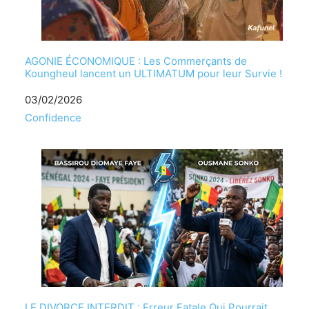
AGONIE ÉCONOMIQUE : Les Commerçants de
Koungheul lancent un ULTIMATUM pour leur Survie !
Date
03/02/2026
Par rapport à
Confidence
LE DIVORCE INTERDIT : Erreur Fatale Qui Pourrait