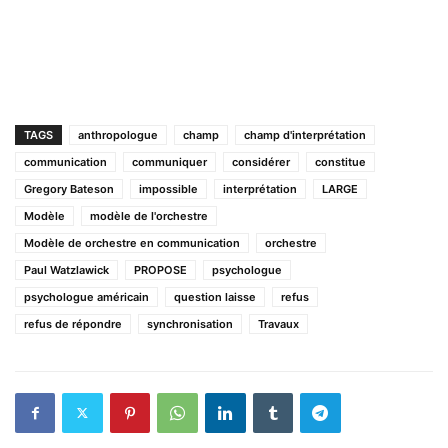
TAGS
anthropologue
champ
champ d'interprétation
communication
communiquer
considérer
constitue
Gregory Bateson
impossible
interprétation
LARGE
Modèle
modèle de l'orchestre
Modèle de orchestre en communication
orchestre
Paul Watzlawick
PROPOSE
psychologue
psychologue américain
question laisse
refus
refus de répondre
synchronisation
Travaux