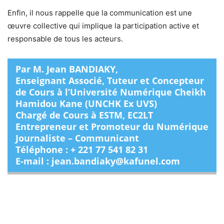
Enfin, il nous rappelle que la communication est une
œuvre collective qui implique la participation active et
responsable de tous les acteurs.
Par M. Jean BANDIAKY,
Enseignant Associé, Tuteur et Concepteur
de Cours à l’Université Numérique Cheikh
Hamidou Kane (UNCHK Ex UVS)
Chargé de Cours à ESTM, EC2LT
Entrepreneur et Promoteur du Numérique
Journaliste – Communicant
Téléphone : + 221 77 541 82 31
E-mail : jean.bandiaky@kafunel.com