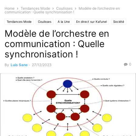
Home
Tendances Mode
Coulisses
Modèle de l’orchestre en
communication : Quelle synchronisation !
Tendances Mode
Coulisses
A la Une
En direct sur Kafunel
Société
Modèle de l’orchestre en
Formation
Faits Divers
Trucs et astuces
communication : Quelle
synchronisation !
0
By
Luis Sane
-
27/12/2023