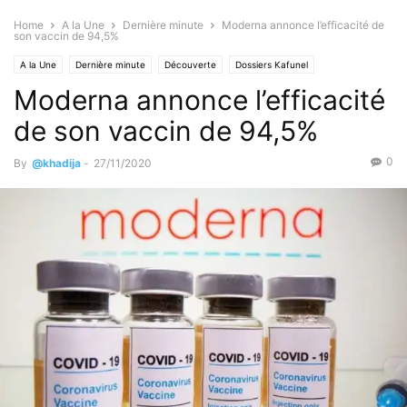
Home
A la Une
Dernière minute
Moderna annonce l’efficacité de
son vaccin de 94,5%
A la Une
Dernière minute
Découverte
Dossiers Kafunel
Moderna annonce l’efficacité
Santé & Forme
Santé
Sciences & Technologies
Sciences
de son vaccin de 94,5%
0
By
@khadija
-
27/11/2020