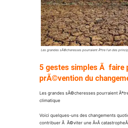
Les grandes sÃ©cheresses pourraient Ãªtre l’un des prin
5 gestes simples Ã faire 
prÃ©vention du changeme
Les grandes sÃ©cheresses pourraient Ãªtr
climatique
Voici quelques-uns des changements quoti
contribuer Ã Ã©viter une Â«Â catastropheÂ