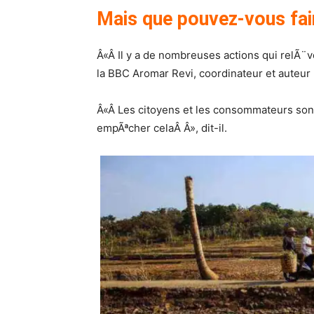
Mais que pouvez-vous fair
Â«Â Il y a de nombreuses actions qui relÃ¨
la BBC Aromar Revi, coordinateur et auteur 
Â«Â Les citoyens et les consommateurs sont
empÃªcher celaÂ Â», dit-il.