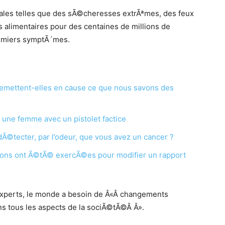
es telles que des sÃ©cheresses extrÃªmes, des feux
s alimentaires pour des centaines de millions de
remiers symptÃ´mes.
emettent-elles en cause ce que nous savons des
 une femme avec un pistolet factice
Ã©tecter, par l’odeur, que vous avez un cancer ?
ions ont Ã©tÃ© exercÃ©es pour modifier un rapport
s experts, le monde a besoin de Â«Â changements
s tous les aspects de la sociÃ©tÃ©Â Â».