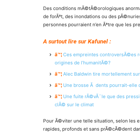
Des conditions mÃ©tÃ©orologiques anormal
de forÃªt, des inondations ou des pÃ©nurie
personnes pourraient n’en Ãªtre que les p
A surtout lire sur Kafunel :
â™¦
Ces empreintes controversÃ©es r
origines de l’humanitÃ©?
â™¦
Alec Baldwin tire mortellement sur
â™¦
Une brosse Ã dents pourrait-elle d
â™¦
Une fuite rÃ©vÃ¨le que des press
clÃ© sur le climat
Pour Ã©viter une telle situation, selon le
rapides, profonds et sans prÃ©cÃ©dent dan