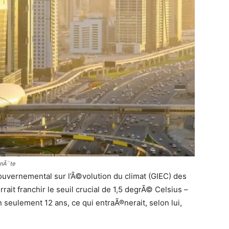
anÃ¨te
uvernemental sur l’Ã©volution du climat (GIEC) des
ait franchir le seuil crucial de 1,5 degrÃ© Celsius –
seulement 12 ans, ce qui entraÃ®nerait, selon lui,