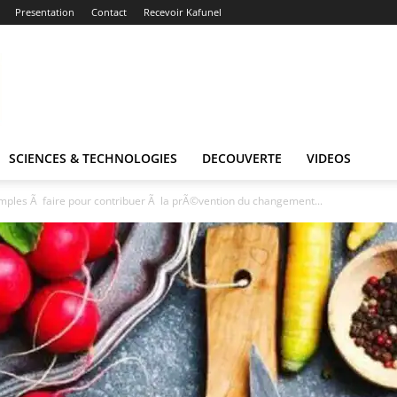
Presentation
Contact
Recevoir Kafunel
SCIENCES & TECHNOLOGIES
DECOUVERTE
VIDEOS
imples Ã faire pour contribuer Ã la prÃ©vention du changement...