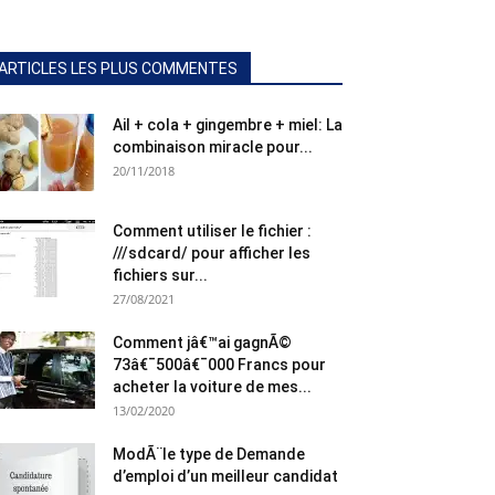
ARTICLES LES PLUS COMMENTES
Ail + cola + gingembre + miel: La
combinaison miracle pour...
20/11/2018
Comment utiliser le fichier :
///sdcard/ pour afficher les
fichiers sur...
27/08/2021
Comment jâ€™ai gagnÃ©
73â€¯500â€¯000 Francs pour
acheter la voiture de mes...
13/02/2020
ModÃ¨le type de Demande
d’emploi d’un meilleur candidat