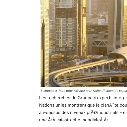
5 choses Ã faire pour Ã©viter le rÃ©chauffement de la pl
Les recherches du Groupe d’experts intergo
Nations unies montrent que la planÃ¨te pourr
au-dessus des niveaux prÃ©industriels – en 
une Â«Â catastrophe mondialeÂ Â».