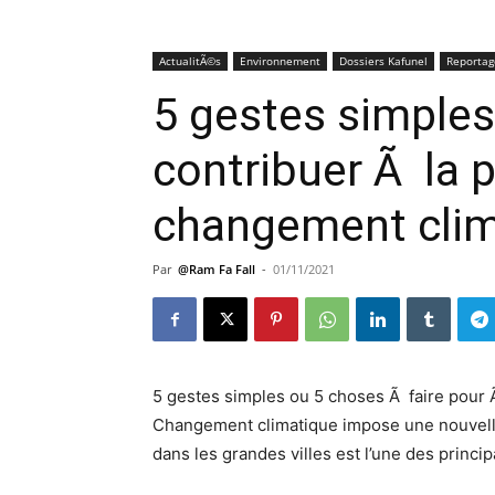
ActualitÃ©s
Environnement
Dossiers Kafunel
Reportag
5 gestes simples
contribuer Ã la 
changement clim
Par
@Ram Fa Fall
-
01/11/2021
5 gestes simples ou 5 choses Ã faire pour 
Changement climatique impose une nouvel
dans les grandes villes est l’une des princ