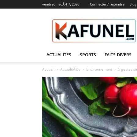
vendredi, aoÃ»t 7, 2026
Connecter / rejoindre
Blog
Kafunel
ACTUALITES
SPORTS
FAITS DIVERS
Accueil
ActualitÃ©s
Environnement
5 gestes s