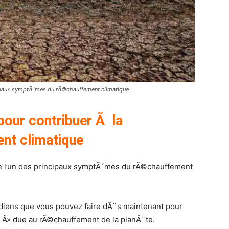
cipaux symptÃ´mes du rÃ©chauffement climatique
pour contribuer Ã la
nt climatique
e l’un des principaux symptÃ´mes du rÃ©chauffement
diens que vous pouvez faire dÃ¨s maintenant pour
 Â» due au rÃ©chauffement de la planÃ¨te.