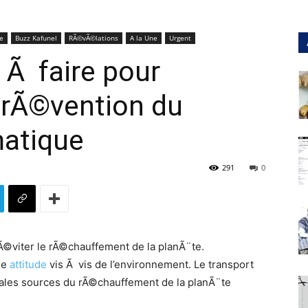
e
Buzz Kafunel
RÃ©vÃ©lations
A la Une
Urgent
 Ã faire pour
prÃ©vention du
atique
291
0
Ã©viter le rÃ©chauffement de la planÃ¨te.
le
attitude
vis Ã vis de l’environnement. Le transport
ipales sources du rÃ©chauffement de la planÃ¨te